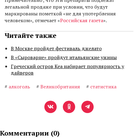
Примечательно , что эти препараты подлежат
легальной продаже при условии, что будут
маркированы пометкой «не для употербления
человеком», отмечает «
Российская газета
».
Читайте также
В Москве пройдет фестиваль джелато
В «Сыроварне» пройдут итальянские ужины
Греческий остров Кеа набирает популярность у
дайверов
#
алкоголь
#
Великобритания
#
статистика
Комментарии (
0
)