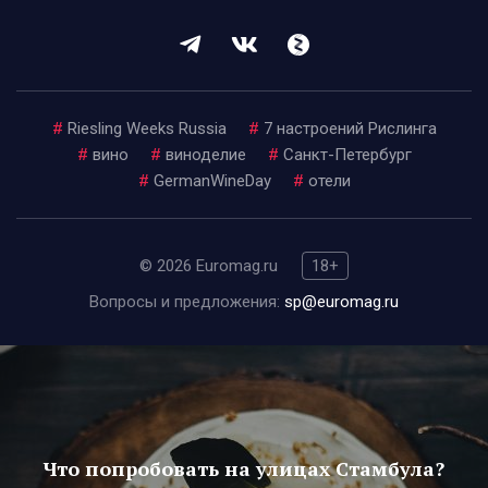
#
Riesling Weeks Russia
#
7 настроений Рислинга
#
вино
#
виноделие
#
Санкт-Петербург
#
GermanWineDay
#
отели
© 2026 Euromag.ru
18+
Вопросы и предложения:
sp@euromag.ru
Что попробовать на улицах Стамбула?