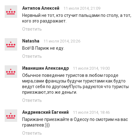
Антипов Алексей
11 июля 2014, 21:09
Нервный не тот, кто стучит пальцами по столу, а тот,
кого это раздражает.
Ответить
Natasha
11 июля 2014, 20:26
Всё! В Париж не еду.
Ответить
Иванишин Александр
11 июля 2014, 19:00
Обычное поведение туристов в любом городе
мира,сами французы будучи туристами как будто
ведут себя по другому!Пусть радуются что туристы
приезжают,это же деньги.
Ответить
Андриевский Евгений
11 июля 2014, 18:46
Парижане приезжайте в Одессу по смотрим на вас
граматеев:)))
Ответить