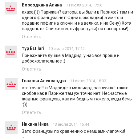
Бороздкина Алина
11 июля 2014, 17:56
ахаха)))) Парижан? авторы, вы были в Париже? там ни
одного француза нет! Одни шоколадки( а им-то и
подавно пофиг на ключи, и на велики, и на Сену) Хотя
пардоньте. Они же и есть французы( по паспортам!)
Ответить
тур Estilari
10 июля 2014, 17:12
Приезжайте лучше в Мадрид, у нас все проще и
доброжелательнее :)
Ответить
Глазова Александра
11 июля 2014, 18:33
это точно!!! в Мадриде в миллиард раз лучше! таких
снобов как в Париже там уж точно нет. Несчастные
жадные французы, как им бедным тяжело, куды бечь
:))).
Ответить
Никина Ника
13 июля 2014, 16:44
Зато французы по сравнению с немцами-лапочки!