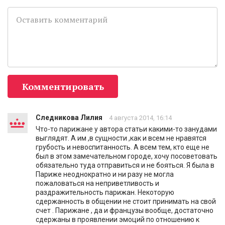
Комментировать
Следникова Лилия
4 августа 2014, 16:14
Что-то парижане у автора статьи какими-то занудами
выглядят. А им ,в сущности ,как и всем не нравятся
грубость и невоспитанность. А всем тем, кто еще не
был в этом замечательном городе, хочу посоветовать
обязательно туда отправиться и не бояться. Я была в
Париже неоднократно и ни разу не могла
пожаловаться на неприветливость и
раздражительность парижан. Некоторую
сдержанность в общении не стоит принимать на свой
счет . Парижане , да и французы вообще, достаточно
сдержаны в проявлении эмоций по отношению к