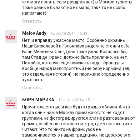
что могу понять если раздражает) в Москве туристы
тоже разные бывают но их мало, так что не особо
напрягают)
Ответить
Malov Andy
12 июля 2014, 15:43
Нет, и вправду ужасное место. Особенно окраины.
Наши Бирюлевой и Гольяново рядом не стояли с Ле
Блан Минилем. Сен-Дени тоже ужас. Казалось бы,
там Стад де Франс, должно быть прилично, на нет.
Помойка, которую еще поискать надо. Французы
вообще народ малоприятный (не беру нормандцев,
это отдельная история), но парижане определенно
хуже всех.
Ответить
БОРН МАРИКА
12 июля 2014, 15:11
Прочитала статью и как будто грязью облили. А что
когда они к нам в Москву приезжают, то не ходят
группами, не фотографируются или не разговаривают
громко, особенно в вагонах метро, где у нас все тихо
читают. Что то никто из французов не
заморачивается о наших традициях, не царское это