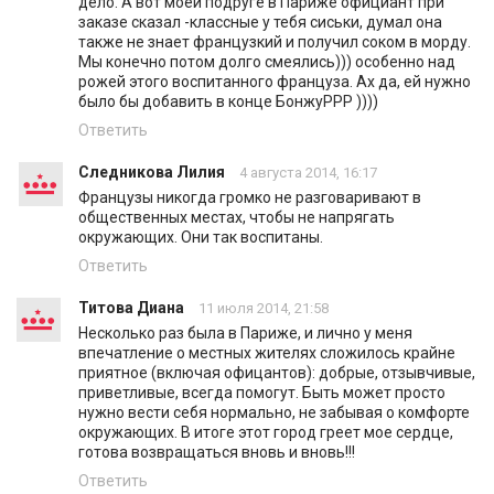
дело. А вот моей подруге в Париже официант при
заказе сказал -классные у тебя сиськи, думал она
также не знает французкий и получил соком в морду.
Мы конечно потом долго смеялись))) особенно над
рожей этого воспитанного француза. Ах да, ей нужно
было бы добавить в конце БонжуРРР ))))
Ответить
Следникова Лилия
4 августа 2014, 16:17
Французы никогда громко не разговаривают в
общественных местах, чтобы не напрягать
окружающих. Они так воспитаны.
Ответить
Титова Диана
11 июля 2014, 21:58
Несколько раз была в Париже, и лично у меня
впечатление о местных жителях сложилось крайне
приятное (включая офицантов): добрые, отзывчивые,
приветливые, всегда помогут. Быть может просто
нужно вести себя нормально, не забывая о комфорте
окружающих. В итоге этот город греет мое сердце,
готова возвращаться вновь и вновь!!!
Ответить