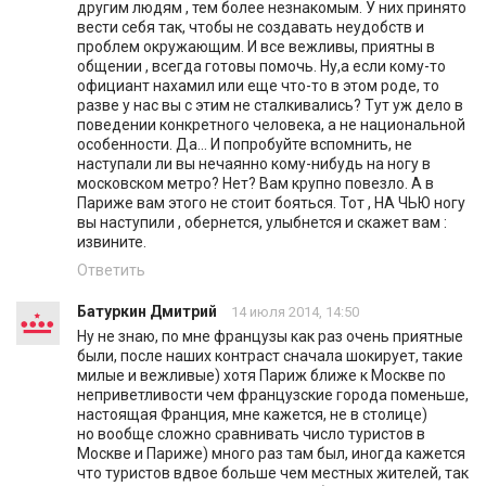
другим людям , тем более незнакомым. У них принято
вести себя так, чтобы не создавать неудобств и
проблем окружающим. И все вежливы, приятны в
общении , всегда готовы помочь. Ну,а если кому-то
официант нахамил или еще что-то в этом роде, то
разве у нас вы с этим не сталкивались? Тут уж дело в
поведении конкретного человека, а не национальной
особенности. Да... И попробуйте вспомнить, не
наступали ли вы нечаянно кому-нибудь на ногу в
московском метро? Нет? Вам крупно повезло. А в
Париже вам этого не стоит бояться. Тот , НА ЧЬЮ ногу
вы наступили , обернется, улыбнется и скажет вам :
извините.
Ответить
Батуркин Дмитрий
14 июля 2014, 14:50
Ну не знаю, по мне французы как раз очень приятные
были, после наших контраст сначала шокирует, такие
милые и вежливые) хотя Париж ближе к Москве по
неприветливости чем французские города поменьше,
настоящая Франция, мне кажется, не в столице)
но вообще сложно сравнивать число туристов в
Москве и Париже) много раз там был, иногда кажется
что туристов вдвое больше чем местных жителей, так