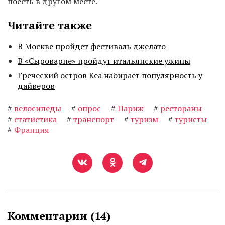
поесть в другом месте.
Читайте также
В Москве пройдет фестиваль джелато
В «Сыроварне» пройдут итальянские ужины
Греческий остров Кеа набирает популярность у
дайверов
#
велосипеды
#
опрос
#
Париж
#
рестораны
#
статистика
#
транспорт
#
туризм
#
туристы
#
Франция
Комментарии (
14
)