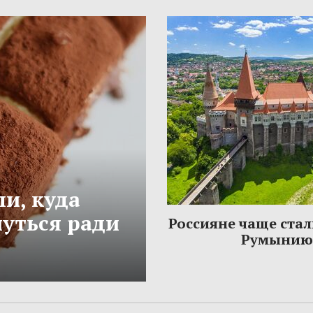
и, куда
нуться ради
Россияне чаще стал
Румынию