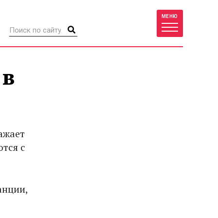
МЕНЮ
 в
ражает
ются с
анции,