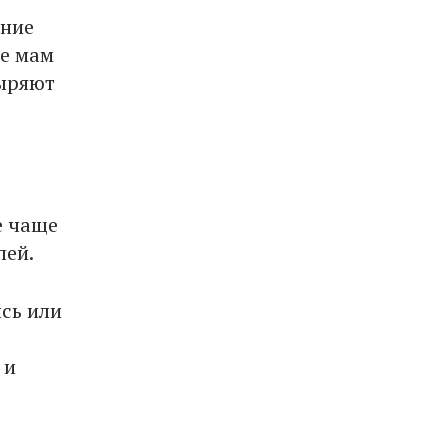
ение
ие мам
выряют
е чаще
лей.
сь или
 и