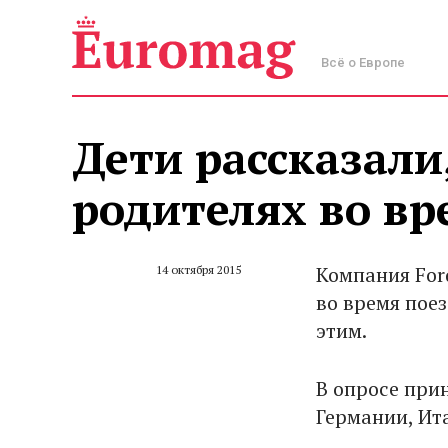
Всё о Европе
Дети рассказали
родителях во вр
Компания For
14 октября 2015
во время пое
этим.
В опросе прин
Германии, Ит