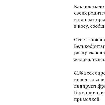
Как показало
своих родите
и пап, котор
в носу, сооб
Ответ «поющи
Великобритан
раздражающим
жаловались на
61% всех опр
использовали
лидируют фра
Германии наз
привычкой.