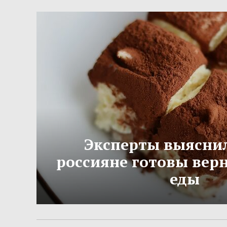
Эксперты выяснил
россияне готовы вер
еды