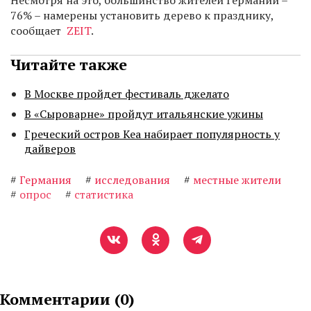
Несмотря на это, большинство жителей Германии –
76% – намерены установить дерево к празднику,
сообщает
ZEIT
.
Читайте также
В Москве пройдет фестиваль джелато
В «Сыроварне» пройдут итальянские ужины
Греческий остров Кеа набирает популярность у
дайверов
#
Германия
#
исследования
#
местные жители
#
опрос
#
статистика
Комментарии (
0
)