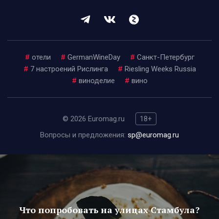
#
отели
#
GermanWineDay
#
Санкт-Петербург
#
7 настроений Рислинга
#
Riesling Weeks Russia
#
виноделие
#
вино
© 2026 Euromag.ru
18+
Вопросы и предложения:
sp@euromag.ru
Что попробовать на улицах Стамбула?