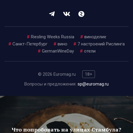
#
Riesling Weeks Russia
#
виноделие
#
Санкт-Петербург
#
вино
#
7 настроений Рислинга
#
GermanWineDay
#
отели
© 2026 Euromag.ru
18+
Вопросы и предложения:
sp@euromag.ru
Что попробовать на улицах Стамбула?