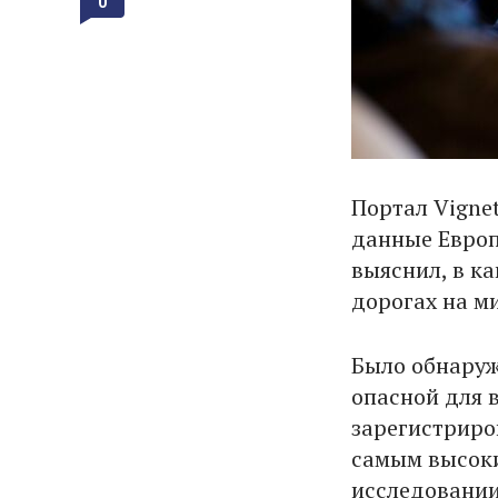
0
Портал Vigne
данные Европ
выяснил, в к
дорогах на м
Было обнаруж
опасной для в
зарегистриро
самым высоки
исследовании.