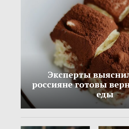
Эксперты выяснил
россияне готовы вер
еды