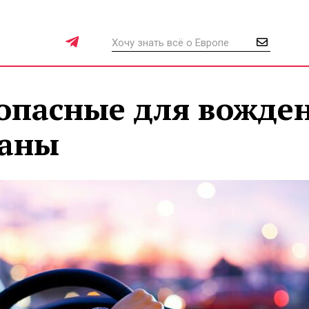
опасные для вожде
раны