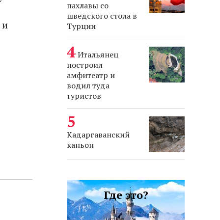
пахлавы со
шведского стола в
 и
Турции
Итальянец
построил
амфитеатр и
водил туда
туристов
Кадаргаванский
каньон
Где это?