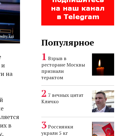
why kei
Популярное
е
Взрыв в
 и
ресторане Москвы
признали
ти на
терактом
7 вечных цитат
й
Кличко
не
вляется
их в
Россиянки
украли 5 кг
у.