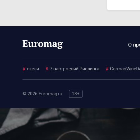
О пр
#
отели
#
7 настроений Рислинга
#
GermanWineD
© 2026 Euromag.ru
18+