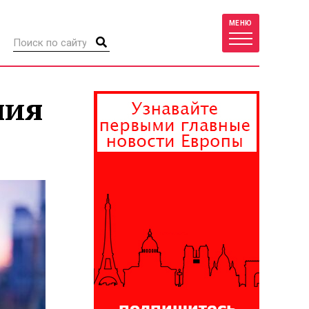
МЕНЮ
ния