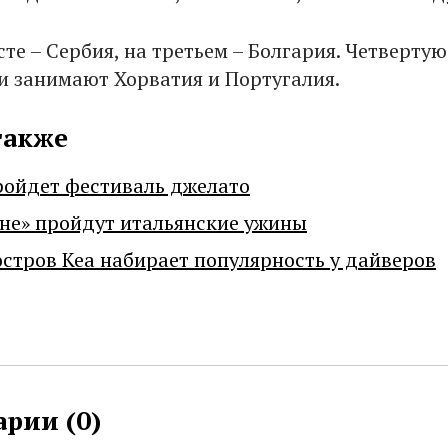
те – Сербия, на третьем – Болгария. Четвертую
и занимают Хорватия и Португалия.
также
ройдет фестиваль джелато
не» пройдут итальянские ужины
остров Кеа набирает популярность у дайверов
рии (
0
)