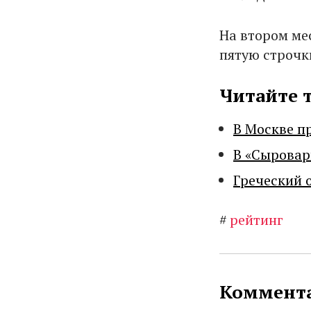
На втором мес
пятую строчк
Читайте 
В Москве п
В «Сыровар
Греческий 
#
рейтинг
Коммента