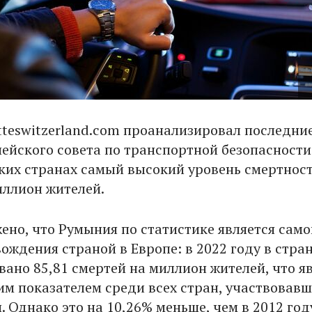
tteswitzerland.com проанализировал последни
ейского совета по транспортной безопасности
аких странах самый высокий уровень смертнос
иллион жителей.
ено, что Румыния по статистике является само
ождения страной в Европе: в 2022 году в стра
вано 85,81 смертей на миллион жителей, что я
м показателем среди всех стран, участвовавш
 Однако это на 10,26% меньше, чем в 2012 год