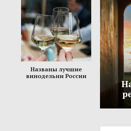
Названы лучшие
винодельни России
Н
р