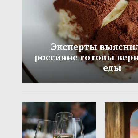
Эксперты выяснил
россияне готовы вер
еды