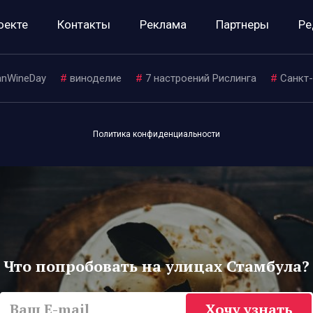
оекте
Контакты
Реклама
Партнеры
Ре
nWineDay
#
виноделие
#
7 настроений Рислинга
#
Санкт
Политика конфиденциальности
Что попробовать на улицах Стамбула?
Хочу узнать