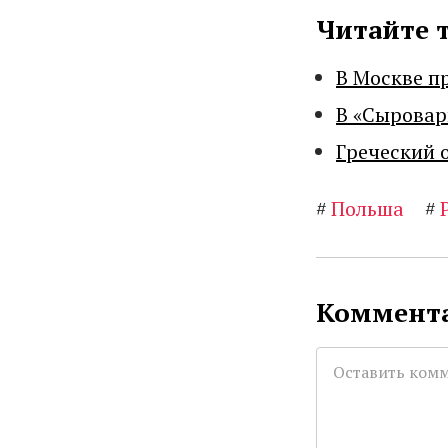
Читайте 
В Москве п
В «Сыровар
Греческий 
#
Польша
#
Коммента