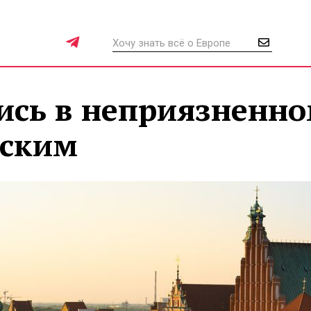
ись в неприязненн
сским