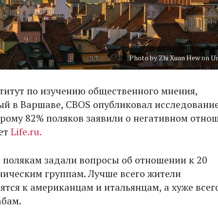
Photo by Zhi Xuan Hew on U
титут по изучению общественного мнения,
й в Варшаве, CBOS опубликовал исследование
орому 82% поляков заявили о негативном отно
ет
Life.ru.
а полякам задали вопросы об отношении к 20
ническим группам. Лучше всего жители
ятся к американцам и итальянцам, а хуже всег
абам.