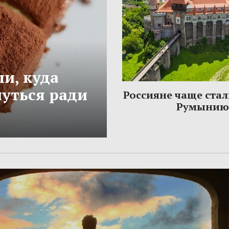
и, куда
нуться ради
Россияне чаще стал
Румынию