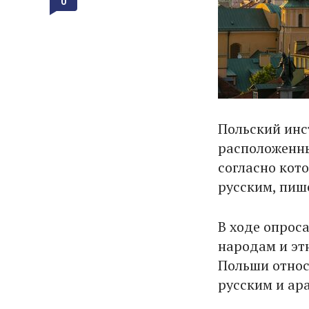
0
Польский инс
расположенны
согласно кот
русским, пиш
В ходе опрос
народам и эт
Польши относ
русским и ар