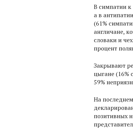
В симпатии к
а в антипати
(61% симпати
англичане, к
словаки и чех
процент поля
Закрывают ре
цыгане (16% 
59% неприязн
На последнем
декларирован
позитивных н
представител