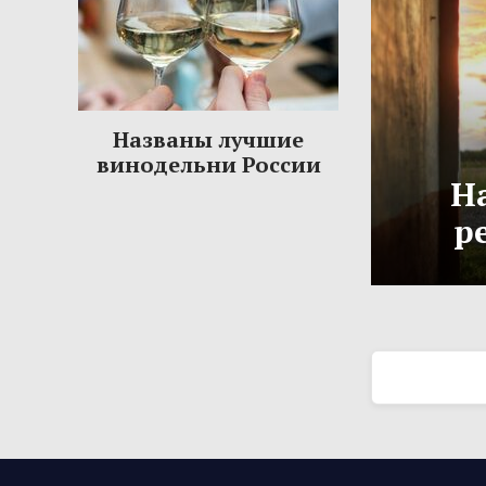
Названы лучшие
винодельни России
Н
р