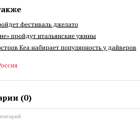
также
ройдет фестиваль джелато
не» пройдут итальянские ужины
остров Кеа набирает популярность у дайверов
Россия
рии (
0
)