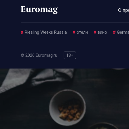
О пр
#
Riesling Weeks Russia
#
отели
#
вино
#
Germa
© 2026 Euromag.ru
18+