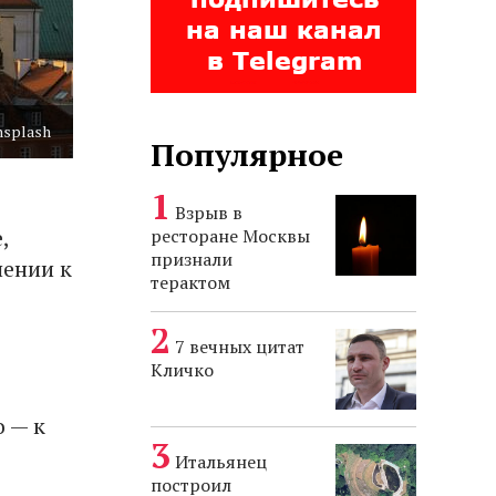
nsplash
Популярное
Взрыв в
,
ресторане Москвы
признали
шении к
терактом
7 вечных цитат
Кличко
о — к
Итальянец
построил