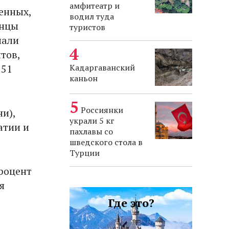
амфитеатр и
енных,
водил туда
янцы
туристов
пали
тов,
Кадаргаванский
 51
каньон
Россиянки
и),
украли 5 кг
атии и
пахлавы со
шведского стола в
Турции
процент
я
Где это?