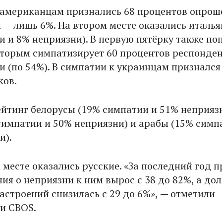
 американцам признались 68 процентов опрош
и — лишь 6%. На втором месте оказались италь
и и 8% неприязни). В первую пятёрку также по
оторым симпатизирует 60 процентов респонден
и (по 54%). В симпатии к украинцам признался
ков.
йтинг белорусы (19% симпатии и 51% неприязн
симпатии и 50% неприязни) и арабы (15% симп
и).
 месте оказались русские. «За последний год 
ия о неприязни к ним вырос с 38 до 82%, а дол
астроений снизилась с 29 до 6%»,
—
отметили
и CBOS.