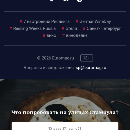
#
7 настроений Рислинга
#
GermanWineDay
#
Riesling Weeks Russia
#
отели
#
Санкт-Петербург
#
вино
#
виноделие
© 2026 Euromag.ru
18+
Вопросы и предложения:
sp@euromag.ru
Что попробовать на улицах Стамбула?