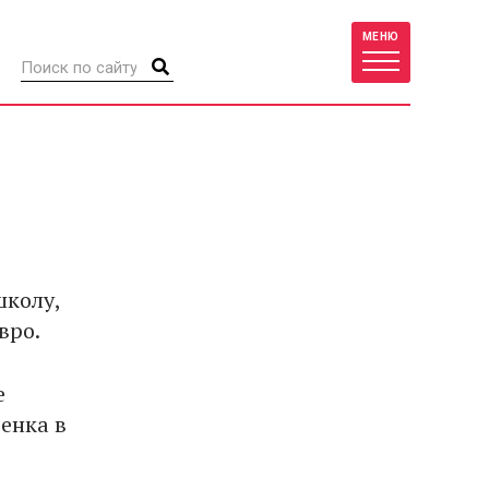
МЕНЮ
школу,
вро.
е
енка в