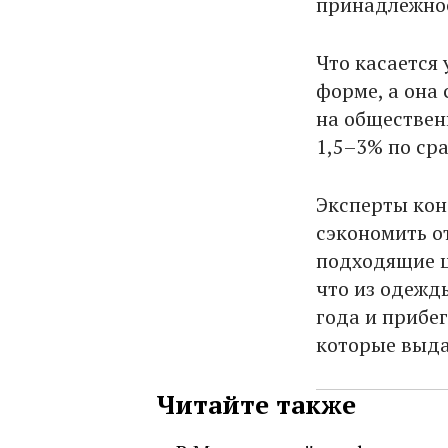
принадлежнос
Что касается 
форме, а она
на обществен
1,5–3% по ср
Эксперты кон
сэкономить от
подходящие ц
что из одежд
года и прибе
которые выда
Читайте также