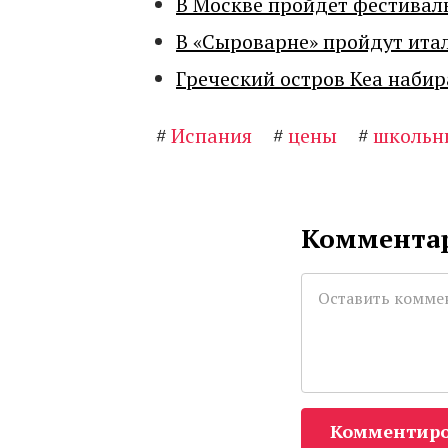
В Москве пройдет фестивал
В «Сыроварне» пройдут ита
Греческий остров Кеа набир
#
Испания
#
цены
#
школьн
Комментар
Комментиро