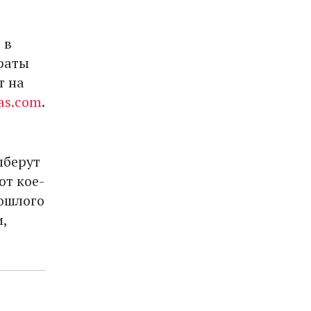
 в
раты
т на
as.com
.
ыберут
ют кое-
ошлого
,