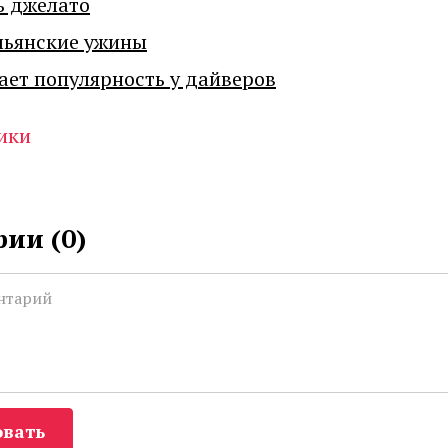
ь джелато
льянские ужины
ает популярность у дайверов
ики
ии (
0
)
вать