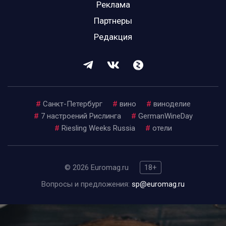
Реклама
Партнеры
Редакция
#
Санкт-Петербург
#
вино
#
виноделие
#
7 настроений Рислинга
#
GermanWineDay
#
Riesling Weeks Russia
#
отели
© 2026 Euromag.ru
18+
Вопросы и предложения:
sp@euromag.ru