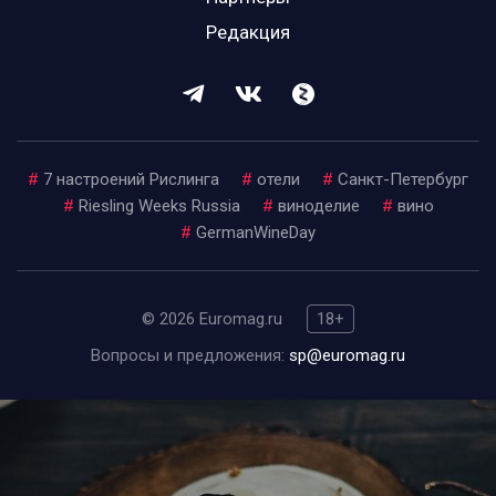
Редакция
#
7 настроений Рислинга
#
отели
#
Санкт-Петербург
#
Riesling Weeks Russia
#
виноделие
#
вино
#
GermanWineDay
© 2026 Euromag.ru
18+
Вопросы и предложения:
sp@euromag.ru