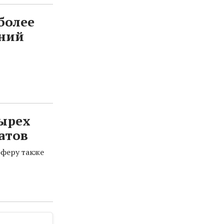
более
ний
тырех
атов
оферу также