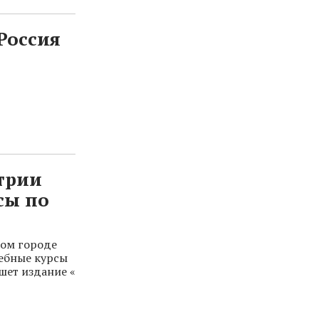
Россия
стрии
сы по
ком городе
ебные курсы
шет издание «