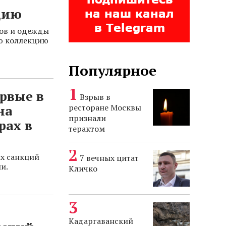
цию
ров и одежды
ю коллекцию
Популярное
рвые в
Взрыв в
ресторане Москвы
на
признали
рах в
терактом
х санкций
7 вечных цитат
и.
Кличко
о
Кадаргаванский