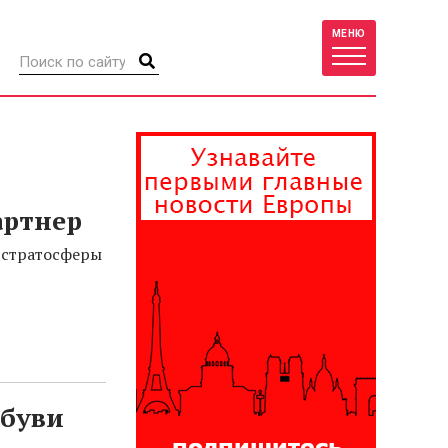
МЕНЮ
артнер
 стратосферы
обуви