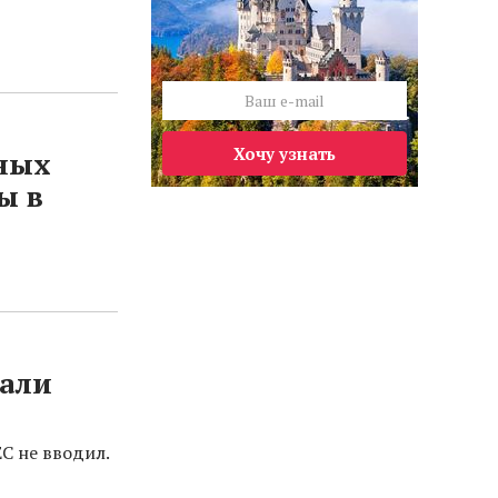
Хочу узнать
ных
ы в
тали
С не вводил.