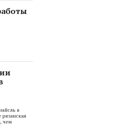
работы
рии
в
найсль в
е рязанская
, чем