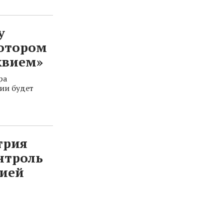
у
котором
квием»
ра
ии будет
трия
нтроль
кией