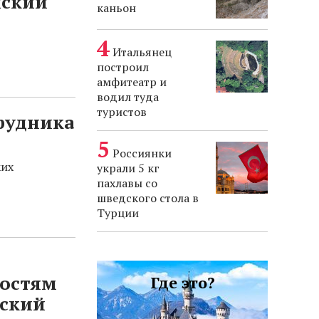
йский
каньон
Итальянец
построил
амфитеатр и
водил туда
туристов
рудника
Россиянки
ких
украли 5 кг
пахлавы со
шведского стола в
Турции
и
гостям
Где это?
ский