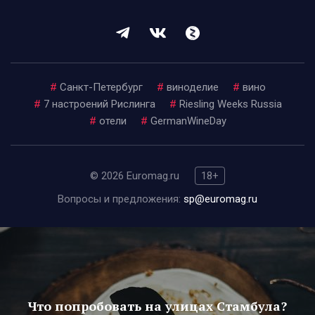
#
Санкт-Петербург
#
виноделие
#
вино
#
7 настроений Рислинга
#
Riesling Weeks Russia
#
отели
#
GermanWineDay
© 2026 Euromag.ru
18+
Вопросы и предложения:
sp@euromag.ru
Что попробовать на улицах Стамбула?