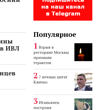
Популярное
вины
ов ИВЛ
Взрыв в
ресторане Москвы
признали
терактом
нцев
7 вечных цитат
Кличко
Итальянец
построил