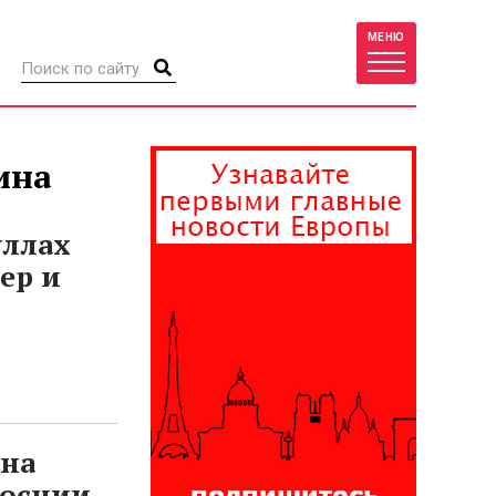
МЕНЮ
ина
уллах
ер и
 на
Боснии