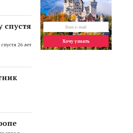
у спустя
Хочу узнать
 спустя 26 лет
тник
ропе
н евро в