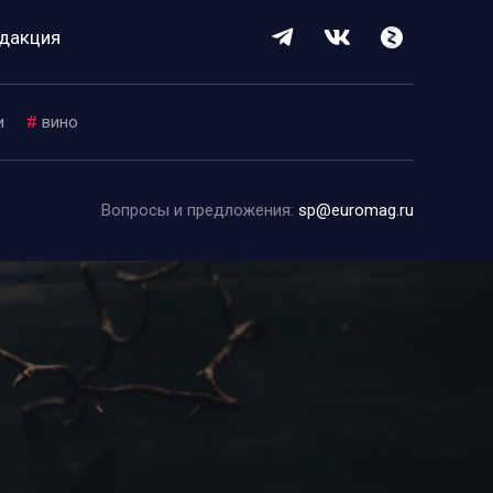
дакция
и
#
вино
Вопросы и предложения:
sp@euromag.ru