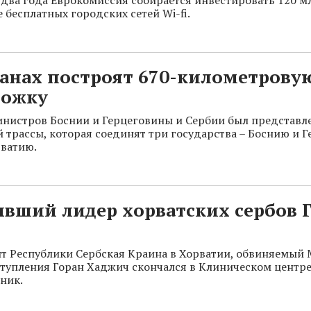
 бесплатных городских сетей Wi-fi.
канах построят 670-километрову
рожку
инистров Боснии и Герцеговины и Сербии был представл
 трассы, которая соединят три государства – Боснию и Г
ватию.
вший лидер хорватских сербов 
т Республики Сербская Краина в Хорватии, обвиняемый
тупления Горан Хаджич скончался в Клиническом центр
рник.