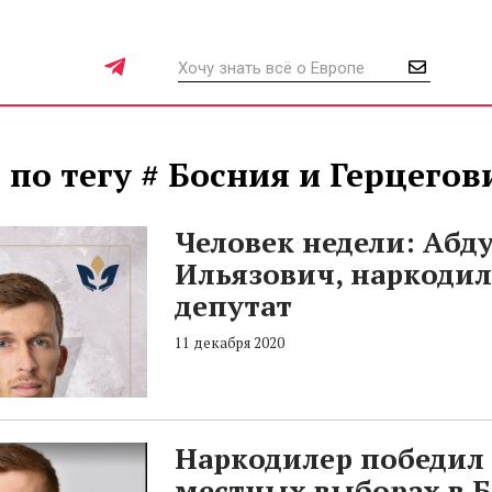
 по тегу # Босния и Герцегов
Человек недели: Абд
Ильязович, наркодил
депутат
11 декабря 2020
Наркодилер победил
местных выборах в 