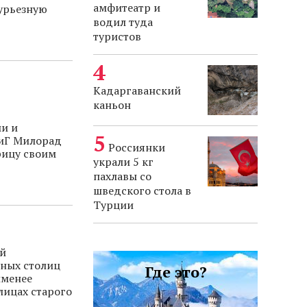
амфитеатр и
урьезную
водил туда
туристов
Кадаргаванский
каньон
ии и
БиГ Милорад
Россиянки
рицу своим
украли 5 кг
пахлавы со
шведского стола в
Турции
ий
еных столиц
Где это?
именее
лицах старого