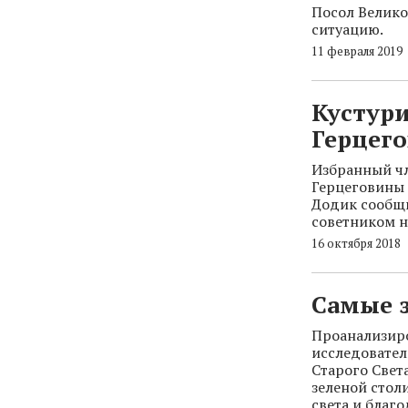
Посол Велико
ситуацию.
11 февраля 2019
Кустури
Герцег
Избранный чл
Герцеговины 
Додик сообщи
советником н
16 октября 2018
Самые 
Проанализиро
исследовател
Старого Света
зеленой стол
света и благ