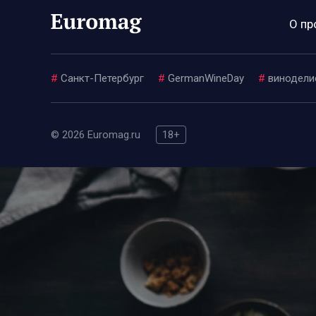
О пр
#
Санкт-Петербург
#
GermanWineDay
#
винодели
© 2026 Euromag.ru
18+