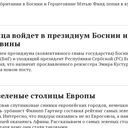
британии в Боснии и Герцеговине Мэтью Филд попал в к
ца войдет в президиум Боснии и
овины
ен президиума (коллективного главы государства) Босн
(БиГ) и уходящий президент Республики Сербской (РС) 
л, что назначит прославленного режиссера Эмира Кусту
а новом посту.
зеленые столицы Европы
вав спутниковые снимки европейских городов, немецк
ь-урбанист Филипп Гартнер составил рейтинг самых зел
. Интересно, что лидеры оказались не из Евросоюза, а на
ицей оказались Афины. Рассказываем о самых зеленых сто
одаря чему они стали таковыми.