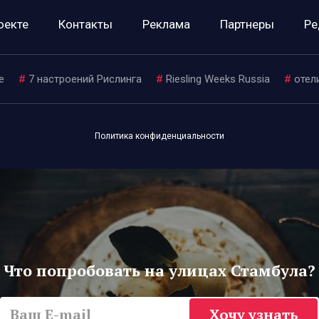
оекте
Контакты
Реклама
Партнеры
Ре
е
#
7 настроений Рислинга
#
Riesling Weeks Russia
#
отел
Политика конфиденциальности
Что попробовать на улицах Стамбула?
Хочу узнать