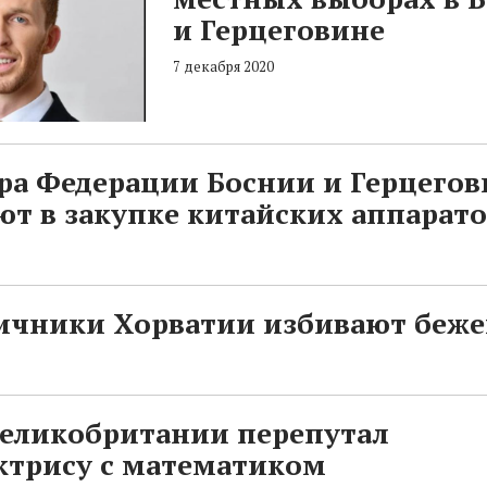
и Герцеговине
7 декабря 2020
ра Федерации Боснии и Герцего
т в закупке китайских аппарат
ичники Хорватии избивают беже
Великобритании перепутал
ктрису с математиком