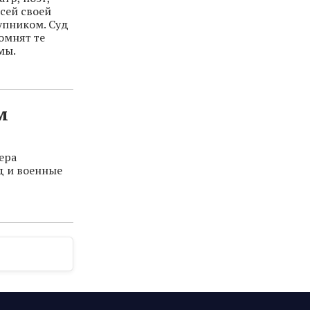
сей своей
упником. Суд
омнят те
мы.
м
ера
д и военные