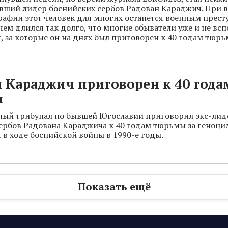
вший лидер боснийских сербов Радован Караджич. При в
рафии этот человек для многих останется военным прест
ем длился так долго, что многие обыватели уже и не всп
, за которые он на днях был приговорен к 40 годам тюрь
 Караджич приговорен к 40 года
ы
ый трибунал по бывшей Югославии приговорил экс-лид
ербов Радована Караджича к 40 годам тюрьмы за геноци
 в ходе боснийской войны в 1990-е годы.
Показать ещё