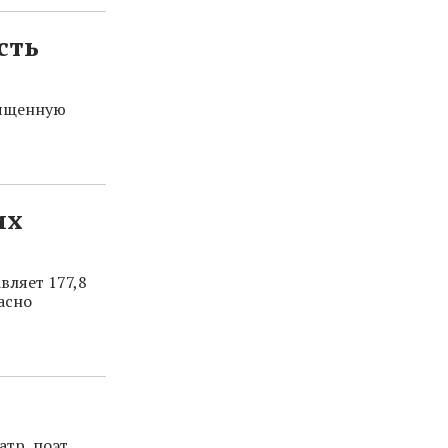
сть
вященную
их
вляет 177,8
асно
тр, поэт,