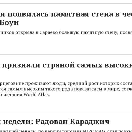
и появилась памятная стена в че
 Боуи
ников открыла в Сараево большую памятную стену, пос
 признали страной самых высок
ерцеговине проживают люди, средний рост которых соста
ется самым высоким такого рода показателем в мире, согл
 издания World Atlas.
 недели: Радован Караджич
нувшей недели, по версии журнала EUROMAG, стал психиа