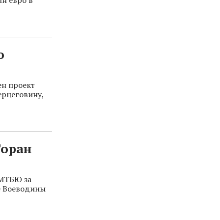
ю
ен проект
ерцеговину,
Горан
 МТБЮ за
е Воеводины