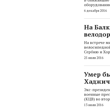
оборудование
6 декабря 2016
На Бал
велодо
На встрече м
велосипедной
Сербию и Хор
25 июля 2016
Умер бы
Хаджич
Экс-президен
военные прес
(КЦВ) во вто
13 июля 2016