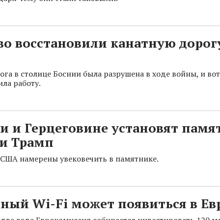
во восстановили канатную дорог
га в столице Боснии была разрушена в ходе войны, и вот
ила работу.
и и Герцеговине установят памя
и Трамп
США намерены увековечить в памятнике.
ный Wi-Fi может появиться в Ев
два года Еврокомиссия собирается инвестировать 120 мл