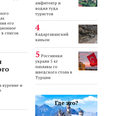
амфитеатр и
водил туда
ного
туристов
ах
ния его
ционное
 в список
Кадаргаванский
каньон
Россиянки
и
украли 5 кг
пахлавы со
ого
шведского стола в
Турции
а курение и
о
Где это?