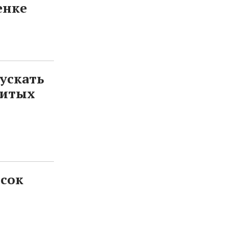
енке
ускать
витых
исок