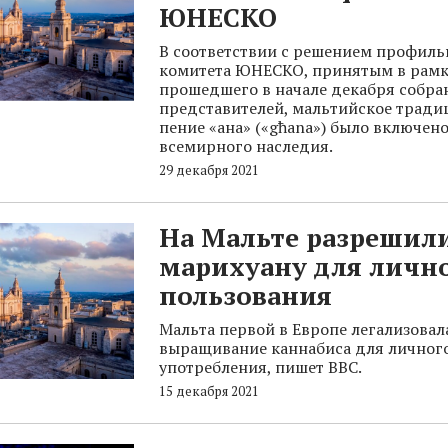
ЮНЕСКО
В соответствии с решением профиль
комитета ЮНЕСКО, принятым в рамк
прошедшего в начале декабря собра
представителей, мальтийское тради
пение «ана» («għana») было включено
всемирного наследия.
29 декабря 2021
На Мальте разрешил
марихуану для личн
пользования
Мальта первой в Европе легализовал
выращивание каннабиса для личног
употребления, пишет BBC.
15 декабря 2021