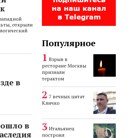
рк
западной
льты, открыли
ологический
Популярное
Взрыв в
ресторане Москвы
признали
терактом
зде в
7 вечных цитат
Кличко
вошло в
Итальянец
аследия
построил