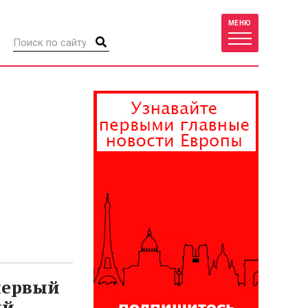
МЕНЮ
первый
ый