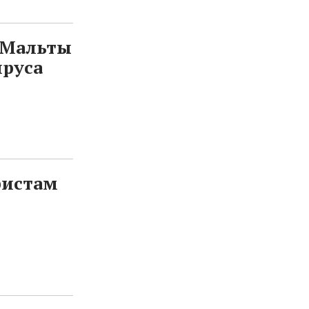
 Мальты
ируса
ристам