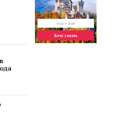
Хочу узнать
в
года
ю