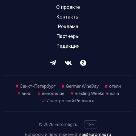
О проекте
Контакты
Реклама
Партнеры
Редакция
#
Санкт-Петербург
#
GermanWineDay
#
отели
#
вино
#
виноделие
#
Riesling Weeks Russia
#
7 настроений Рислинга
© 2026 Euromag.ru
18+
Вопросы и предложения:
sp@euromag.ru