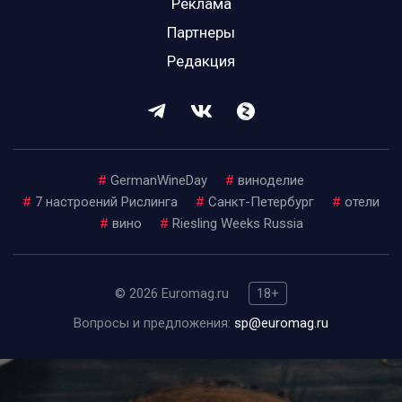
Реклама
Партнеры
Редакция
#
GermanWineDay
#
виноделие
#
7 настроений Рислинга
#
Санкт-Петербург
#
отели
#
вино
#
Riesling Weeks Russia
© 2026 Euromag.ru
18+
Вопросы и предложения:
sp@euromag.ru