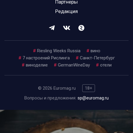
Партнеры
Редакция
#
Riesling Weeks Russia
#
вино
#
7 настроений Рислинга
#
Санкт-Петербург
#
виноделие
#
GermanWineDay
#
отели
© 2026 Euromag.ru
18+
Вопросы и предложения:
sp@euromag.ru