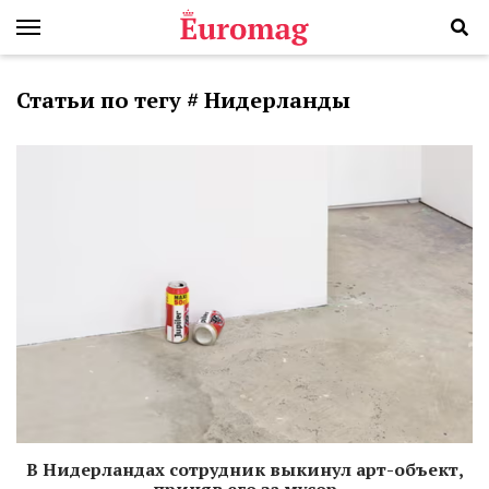
Статьи по тегу # Нидерланды
В Нидерландах сотрудник выкинул арт-объект,
приняв его за мусор