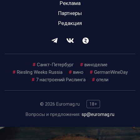
Реклама
Партнеры
Редакция
#
Санкт-Петербург
#
виноделие
#
Riesling Weeks Russia
#
вино
#
GermanWineDay
#
7 настроений Рислинга
#
отели
© 2026 Euromag.ru
18+
Вопросы и предложения:
sp@euromag.ru