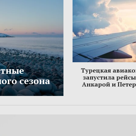
етные
Турецкая авиак
запустила рейс
ого сезона
Анкарой и Пете