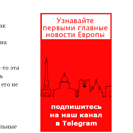
ак
 на
-то эта
ь
его не
альные