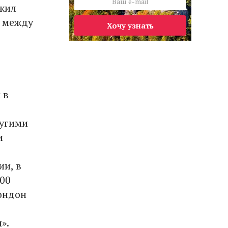
жил
 между
Хочу узнать
 в
ругими
и
ии, в
200
ондон
».