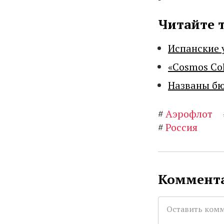
Читайте 
Испанские 
«Cosmos Co
Названы бю
#
Аэрофлот
#
Россия
Коммента