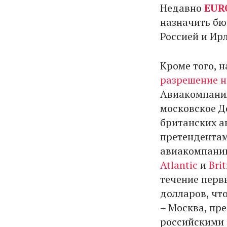
Недавно
EUR
назначить б
Россией и Ир
Кроме того, 
разрешение н
Авиакомпания
московское Д
британских а
претендентам
авиакомпании
Atlantic
и
Bri
течение перв
долларов, чт
– Москва, пре
российскими 