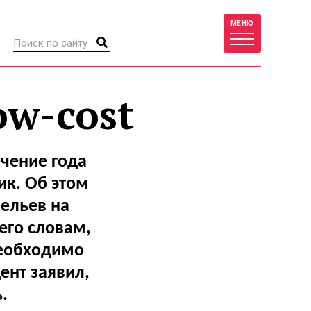
МЕНЮ
ow-cost
ечение года
к. Об этом
ельев на
его словам,
необходимо
ент заявил,
.