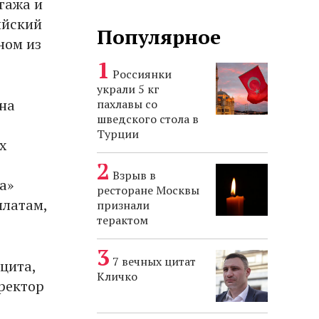
гажа и
ийский
Популярное
ном из
Россиянки
украли 5 кг
на
пахлавы со
шведского стола в
Турции
х
Взрыв в
а»
ресторане Москвы
платам,
признали
терактом
7 вечных цитат
цита,
Кличко
ректор