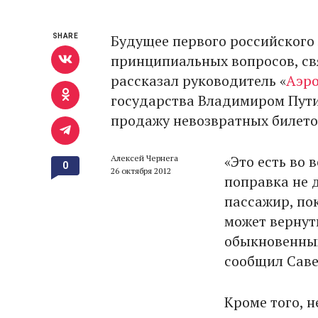
Будущее первого российского 
SHARE
принципиальных вопросов, св
рассказал руководитель «
Аэр
государства Владимиром Пути
продажу невозвратных билето
«Это есть во 
Алексей Чернега
0
26 октября 2012
поправка не д
пассажир, по
может вернуть
обыкновенных
сообщил Саве
Кроме того, 