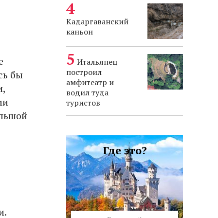
Кадаргаванский
каньон
е
Итальянец
построил
сь бы
амфитеатр и
и,
водил туда
ми
туристов
ольшой
Где это?
и.