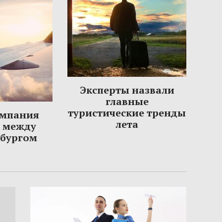
Эксперты назвали
главные
туристические тренды
омпания
лета
ы между
рбургом