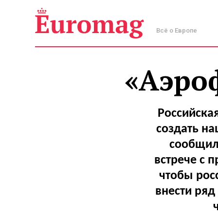
Всё о Европе
«Аэроф
Российская
создать н
сообщил
встрече с 
чтобы рос
внести ряд