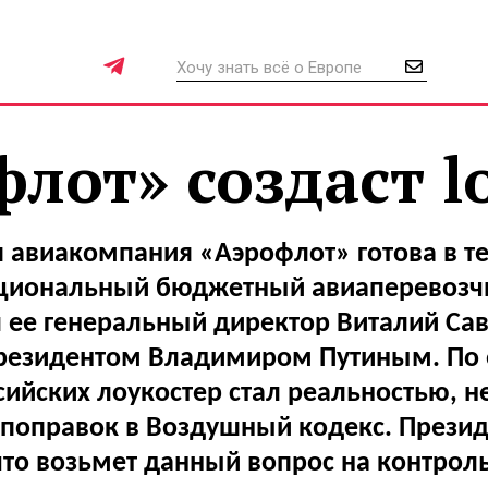
лот» создаст l
 авиакомпания «Аэрофлот» готова в т
ациональный бюджетный авиаперевозчи
 ее генеральный директор Виталий Сав
президентом Владимиром Путиным. По 
сийских лоукостер стал реальностью, 
 поправок в Воздушный кодекс. Презид
что возьмет данный вопрос на контроль