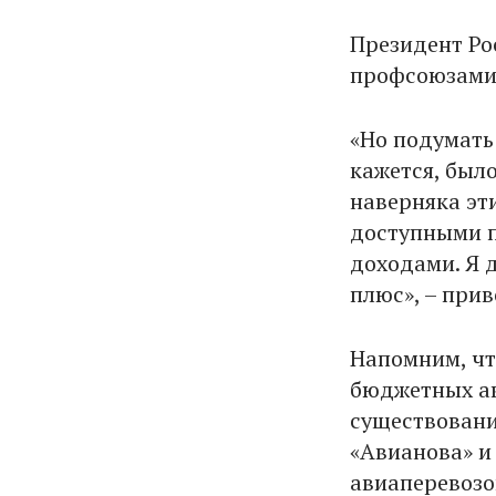
Президент Ро
профсоюзами
«Но подумать 
кажется, был
наверняка эт
доступными п
доходами. Я 
плюс», – при
Напомним, чт
бюджетных ав
существовани
«Авианова» и 
авиаперевозо