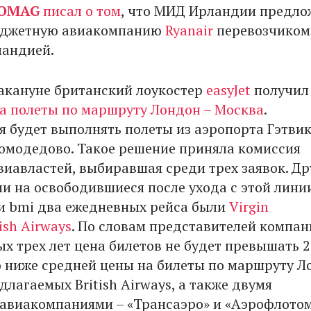
OMAG
писал о том
, что МИД Ирландии предло
юджетную авиакомпанию
Ryanair
перевозчиком
ландией.
накануне британский лоукостер
easyJet
получил
а полеты по маршруту Лондон – Москва
.
 будет выполнять полеты из аэропорта Гэтвик
омодедово. Такое решение приняла комиссия
виавластей, выбиравшая среди трех заявок. Д
и на освободившиеся после ухода с этой лини
 bmi два ежедневных рейса были
Virgin
tish Airways
. По словам представителей компан
ых трех лет цена билетов не будет превышать 
о ниже средней цены на билеты по маршруту Л
длагаемых British Airways, а также двумя
авиакомпаниями – «Трансаэро» и «Аэрофлотом