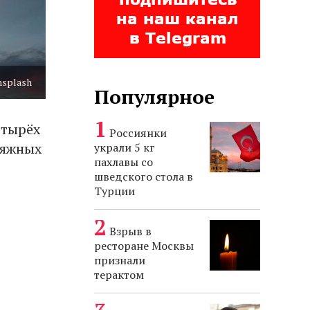
nsplash
Популярное
етырёх
Россиянки
ляжных
украли 5 кг
пахлавы со
шведского стола в
Турции
Взрыв в
ресторане Москвы
признали
терактом