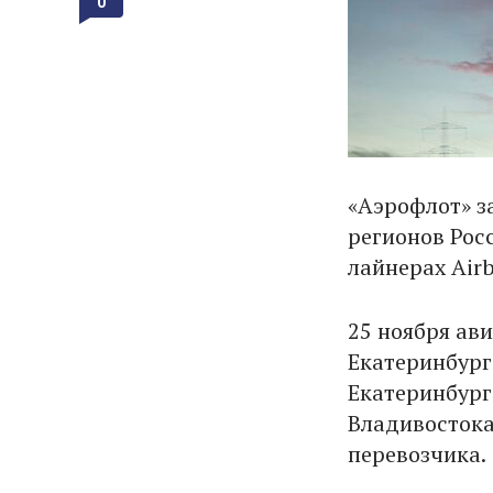
0
«Аэрофлот» з
регионов Рос
лайнерах Air
25 ноября ав
Екатеринбурга
Екатеринбург
Владивостока 
перевозчика.