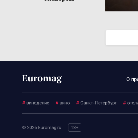
О пр
#
виноделие
#
вино
#
Санкт-Петербург
#
отел
© 2026 Euromag.ru
18+