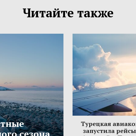
Читайте также
етные
Турецкая авиак
запустила рейс
ого сезона