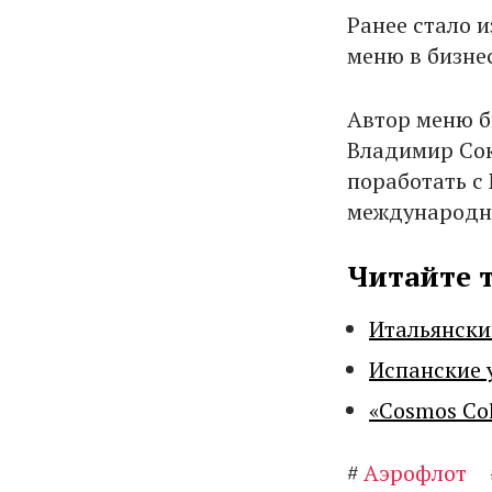
Ранее стало 
меню в бизнес
Автор меню б
Владимир Сок
поработать с 
международны
Читайте 
Итальянски
Испанские 
«Cosmos Co
#
Аэрофлот