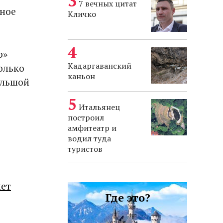
7 вечных цитат
ное
Кличко
р»
Кадаргаванский
олько
каньон
большой
Итальянец
построил
амфитеатр и
водил туда
туристов
лет
Где это?