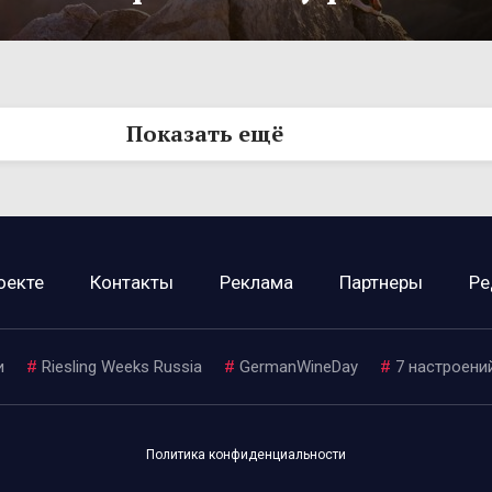
Показать ещё
оекте
Контакты
Реклама
Партнеры
Ре
и
#
Riesling Weeks Russia
#
GermanWineDay
#
7 настроени
Политика конфиденциальности