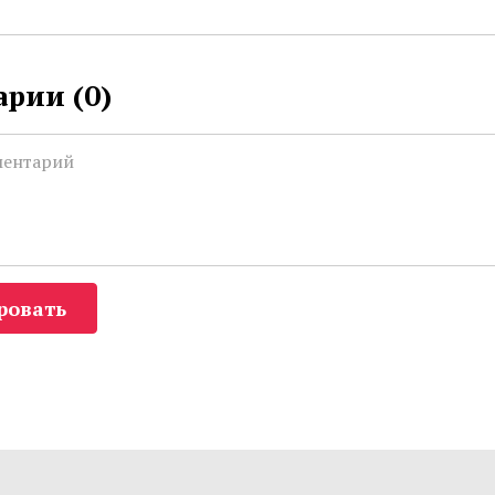
рии (
0
)
ровать