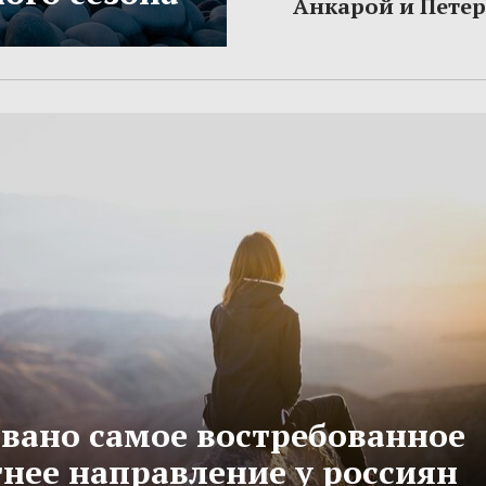
Анкарой и Пете
вано самое востребованное
тнее направление у россиян