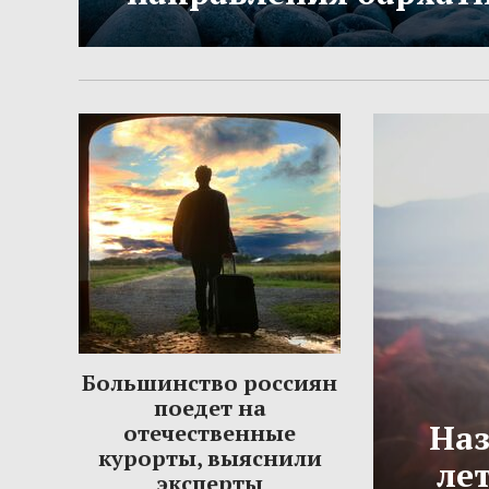
Большинство россиян
поедет на
Наз
отечественные
курорты, выяснили
ле
эксперты