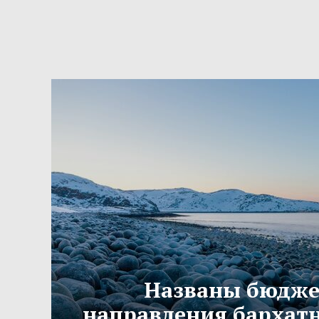
Названы бюдж
направления бархатн