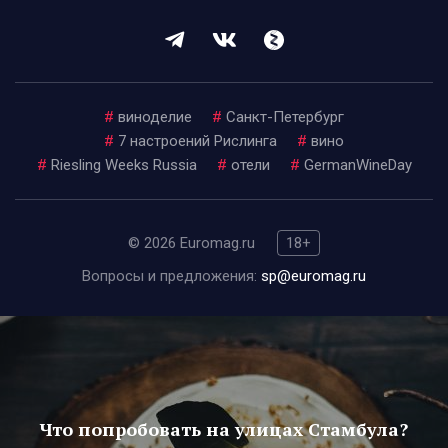
#
виноделие
#
Санкт-Петербург
#
7 настроений Рислинга
#
вино
#
Riesling Weeks Russia
#
отели
#
GermanWineDay
© 2026 Euromag.ru
18+
Вопросы и предложения:
sp@euromag.ru
Что попробовать на улицах Стамбула?