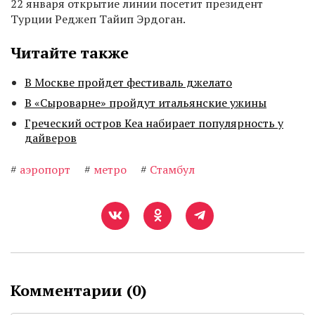
22 января открытие линии посетит президент
Турции Реджеп Тайип Эрдоган.
Читайте также
В Москве пройдет фестиваль джелато
В «Сыроварне» пройдут итальянские ужины
Греческий остров Кеа набирает популярность у
дайверов
#
аэропорт
#
метро
#
Стамбул
Комментарии (
0
)