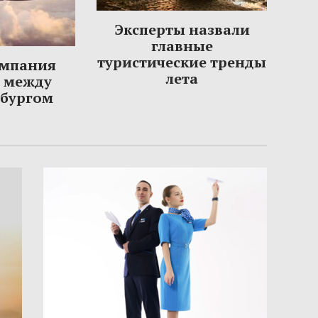
Эксперты назвали
главные
туристические тренды
омпания
лета
ы между
рбургом