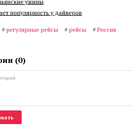
льянские ужины
ает популярность у дайверов
#
регулярные рейсы
#
рейсы
#
Россия
ии (
0
)
вать