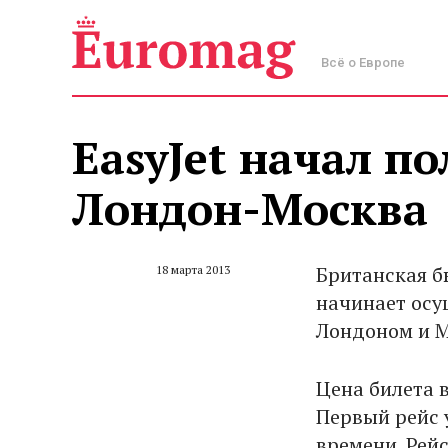
Всё о Европе
EasyJet начал п
Лондон-Москва
Британская б
18 марта 2013
начинает осу
Лондоном и М
Цена билета 
Первый рейс у
времени. Рей