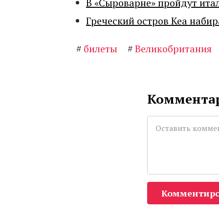
В «Сыроварне» пройдут ита
Греческий остров Кеа набир
#
билеты
#
Великобритания
Комментар
Комментиро