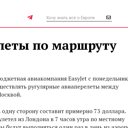
олеты по маршруту
юджетная авиакомпания EasyJet с понедельни
ществлять ругулярные авиаперелеты между
осквой.
в одну сторону составит примерно 73 доллара.
летел из Лондона в 7 часов утра по местному
сы будут выполняться один раз в день из аэро