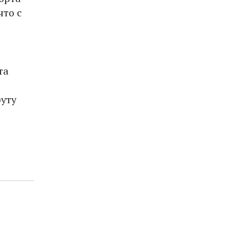
что с
та
уту