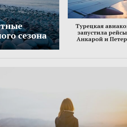
етные
Турецкая авиак
запустила рейс
ого сезона
Анкарой и Пете