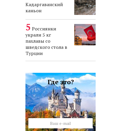
Кадаргаванский
каньон
Россиянки
украли 5 кг
пахлавы со
шведского стола в
Турции
Где это?