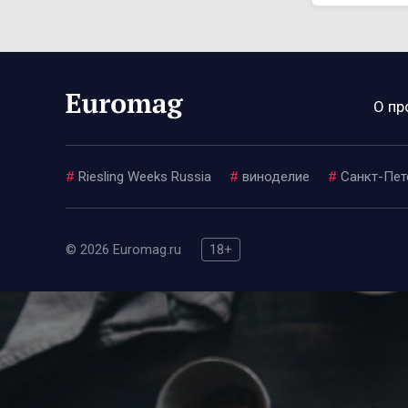
О пр
#
Riesling Weeks Russia
#
виноделие
#
Санкт-Пет
© 2026 Euromag.ru
18+