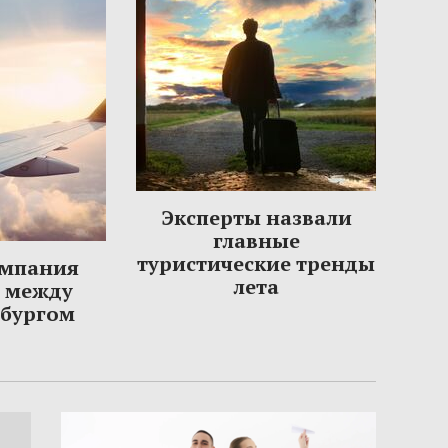
Эксперты назвали
главные
туристические тренды
омпания
лета
ы между
рбургом