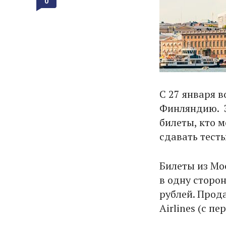
0
С 27 января 
Финляндию. Э
билеты, кто 
сдавать тесты
Билеты из Мо
в одну сторон
рублей. Прода
Airlines (с п