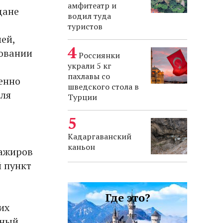
амфитеатр и
дане
водил туда
туристов
ей,
новании
Россиянки
украли 5 кг
пахлавы со
енно
шведского стола в
для
Турции
Кадаргаванский
каньон
сажиров
 пункт
Где это?
их
вный