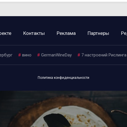
оекте
Контакты
Реклама
Партнеры
Ре
ербург
#
вино
#
GermanWineDay
#
7 настроений Рислинга
Политика конфиденциальности