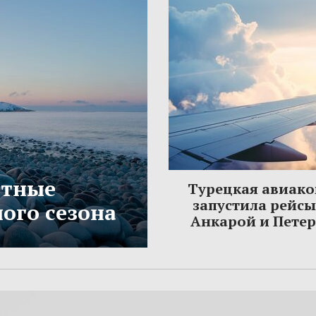
етные
Турецкая авиак
запустила рейс
ого сезона
Анкарой и Пете