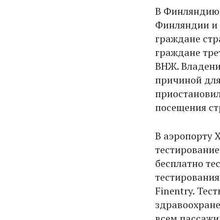
В Финляндию 
Финляндии и 
граждане стр
граждане тре
ВНЖ. Владени
причиной для
приостановил
посещения ст
В аэропорту 
тестирование
бесплатно те
тестирования
Finentry. Те
здравоохране
всем пассажи