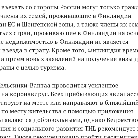
въехать со стороны России могут только граж
члены их семей, проживающие в Финляндии
ан ЕС и Шенгенской зоны, а также члены их сем
тьих стран, проживающие в Финляндии на ос
е недвижимостью в Финляндии не является
 въезда в страну. Кроме того, Финляндия врем
а приём новых заявлений на получение визы 
раны с целью туризма.
Хельсинки-Вантаа проводится усиленное
 на коронавирус. Всех прибывающих авиапас
стируют на месте или направляют в ближайший
 по месту жительства с помощью приложения
сты являются добровольными, однако Ведомство
ния и социального развития THL рекомендует 
рам. Также рекомендовано пройти десятидне