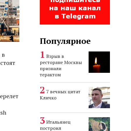
Популярное
 в
Взрыв в
 стоят
ресторане Москвы
признали
терактом
7 вечных цитат
перелет
Кличко
ish
Итальянец
построил