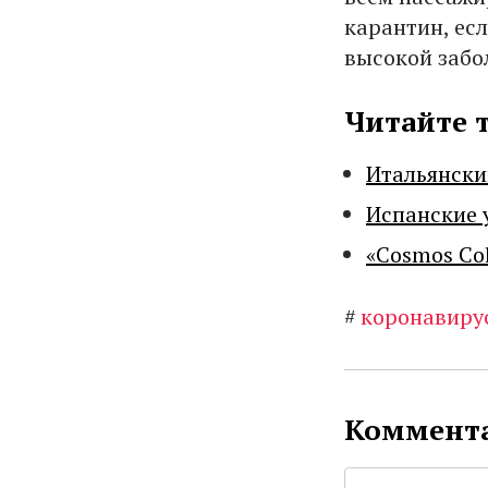
карантин, ес
высокой забо
Читайте 
Итальянски
Испанские 
«Cosmos Co
#
коронавиру
Коммента