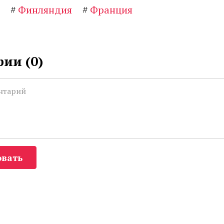
#
Финляндия
#
Франция
ии (
0
)
вать