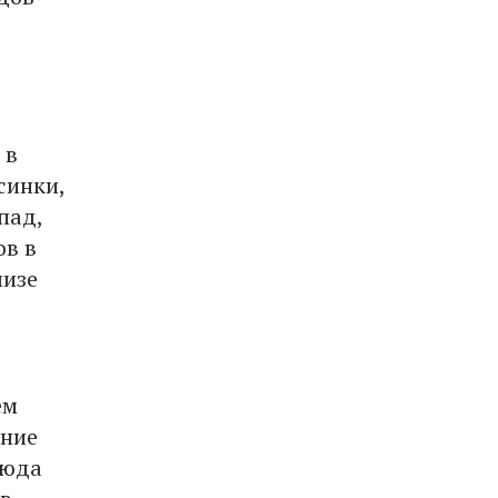
 в
синки,
пад,
ов в
лизе
ем
ение
сюда