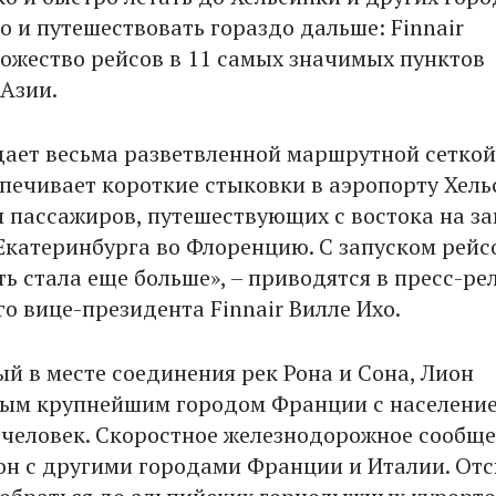
о и путешествовать гораздо дальше: Finnair
ожество рейсов в 11 самых значимых пунктов
 Азии.
адает весьма разветвленной маршрутной сеткой
спечивает короткие стыковки в аэропорту Хель
я пассажиров, путешествующих с востока на за
Екатеринбурга во Флоренцию. С запуском рейс
ь стала еще больше», – приводятся в пресс-ре
о вице-президента Finnair Вилле Ихо.
й в месте соединения рек Рона и Сона, Лион
рым крупнейшим городом Франции с населени
н человек. Скоростное железнодорожное сообщ
он с другими городами Франции и Италии. От