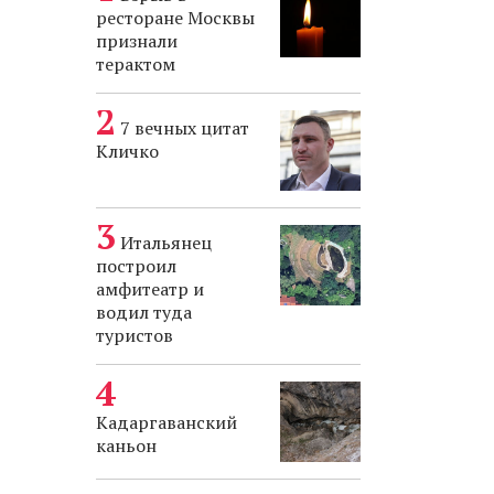
ресторане Москвы
признали
терактом
7 вечных цитат
Кличко
Итальянец
построил
амфитеатр и
водил туда
туристов
Кадаргаванский
каньон