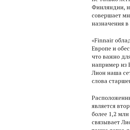
Финляндии, н
совершает мн
назначения в
«Finnair обл
Европе и обе
что важно дл
например из 
Лион наша сет
слова старшег
Расположенны
является вто
более 1,2 мл
связывает Ли