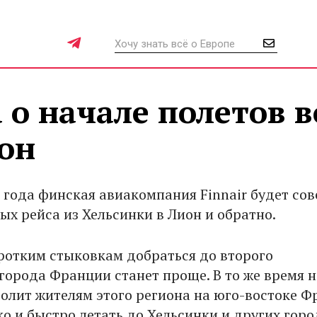
 о начале полетов в
он
2 года финская авиакомпания Finnair будет со
ых рейса из Хельсинки в Лион и обратно.
ротким стыковкам добраться до второго
города Франции станет проще. В то же время 
олит жителям этого региона на юго-востоке 
ко и быстро летать до Хельсинки и других гор