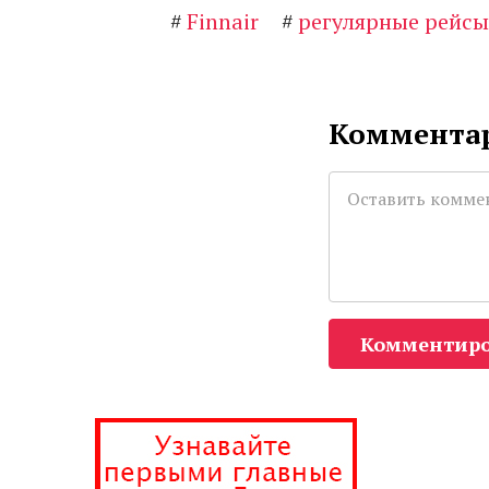
#
Finnair
#
регулярные рейсы
Комментар
Комментиро