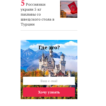
Россиянки
украли 5 кг
пахлавы со
шведского стола в
Турции
Где это?
Хочу узнать