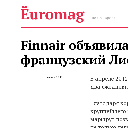
Всё о Европе
Finnair объявила
французский Ли
В апреле 201
8 июля 2011
два ежедневн
Благодаря ко
крупнейшего 
маршрут позв
не только лег