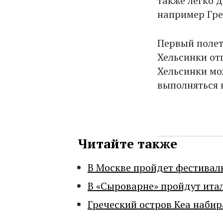
также легко 
например Гре
Первый полет 
Хельсинки отп
Хельсинки мож
выполняться 
Читайте также
В Москве пройдет фестивал
В «Сыроварне» пройдут ита
Греческий остров Кеа набир