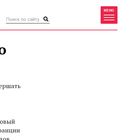
МЕНЮ
о
вершать
новый
Франции
одов