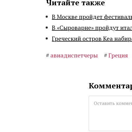
Читайте также
В Москве пройдет фестивал
В «Сыроварне» пройдут ита
Греческий остров Кеа набир
#
авиадиспетчеры
#
Греция
Комментар