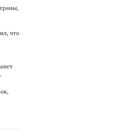
траны,
ил, что
танет
.
ок,