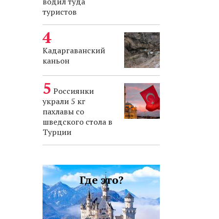
водил туда
туристов
Кадаргаванский
каньон
Россиянки
украли 5 кг
пахлавы со
шведского стола в
Турции
Где это?