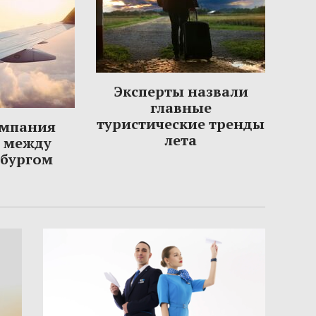
Эксперты назвали
главные
туристические тренды
омпания
лета
ы между
рбургом