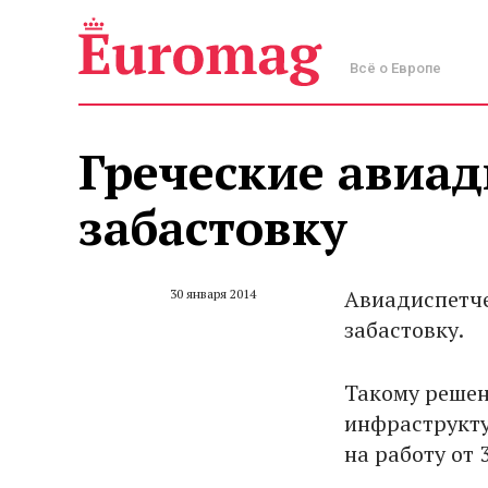
Всё о Европе
Греческие авиа
забастовку
Авиадиспетче
30 января 2014
забастовку.
Такому решен
инфраструкту
на работу от 