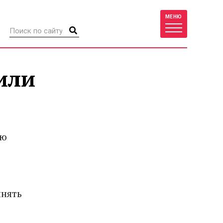
МЕНЮ
или
ую
инять