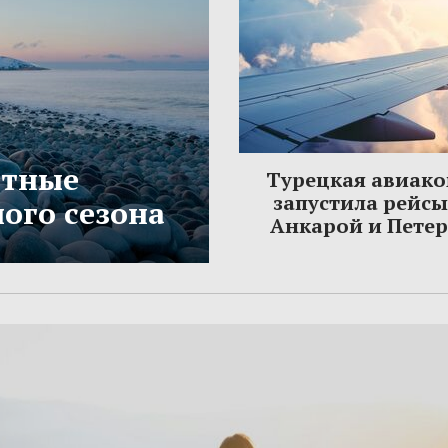
етные
Турецкая авиак
запустила рейс
ого сезона
Анкарой и Пете