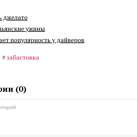
ь джелато
льянские ужины
ает популярность у дайверов
#
забастовка
ии (
0
)