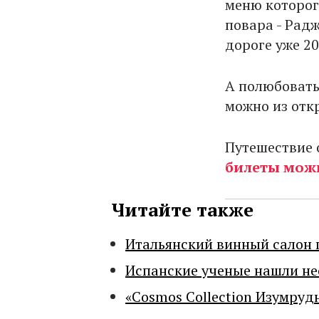
меню которог
повара - Рад
дороге уже 20
А полюбоват
можно из отк
Путешествие о
билеты можн
Читайте также
Итальянский винный салон 
Испанские ученые нашли н
«Cosmos Collection Изумруд