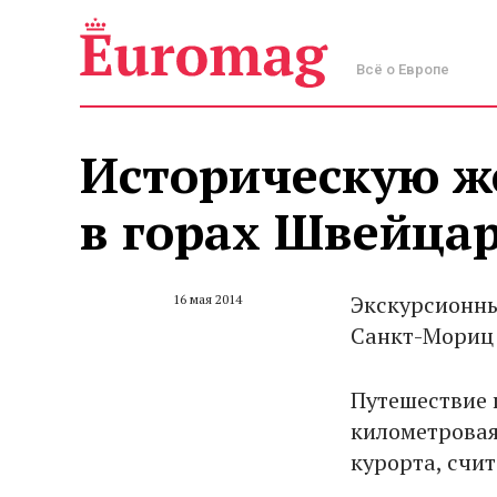
Всё о Европе
Историческую ж
в горах Швейца
Экскурсионны
16 мая 2014
Санкт-Мориц 
Путешествие 
километровая
курорта, счи