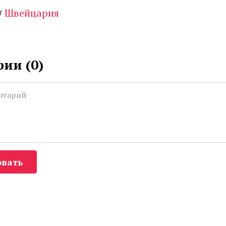
#
Швейцария
ии (
0
)
вать