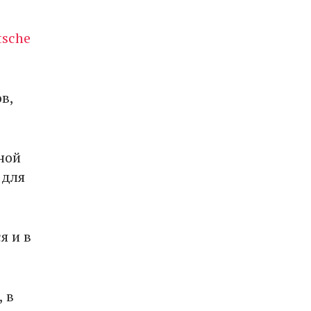
tsche
в,
ной
 для
я и в
 в