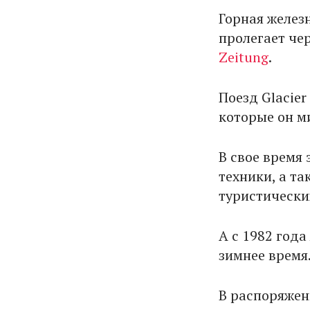
Горная железн
пролегает чер
Zeitung
.
Поезд Glacier
которые он ми
В свое время
техники, а т
туристически
А с 1982 года
зимнее время
В распоряжен