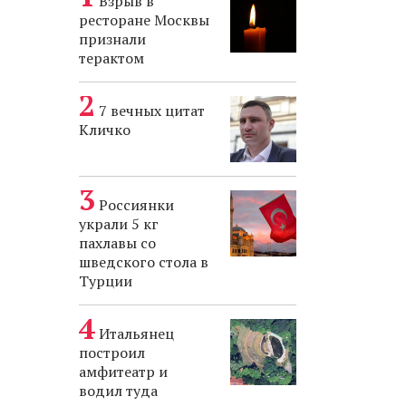
Взрыв в
ресторане Москвы
признали
терактом
7 вечных цитат
Кличко
Россиянки
украли 5 кг
пахлавы со
шведского стола в
Турции
Итальянец
построил
амфитеатр и
водил туда