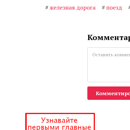
#
железная дорога
#
поезд
Комментар
Комментиро