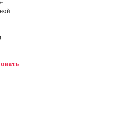
ф-
зной
п
овать