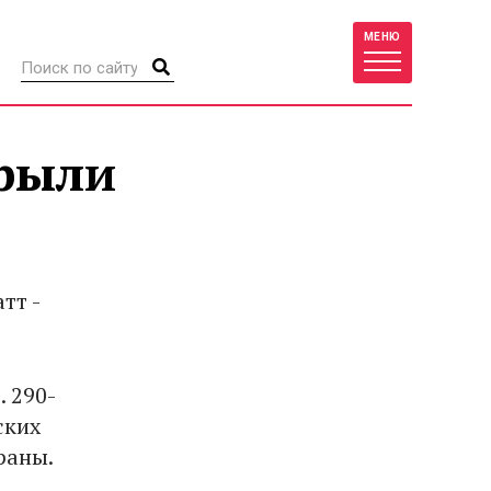
МЕНЮ
крыли
тт -
. 290-
ских
раны.