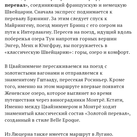
перевал
», соединяющий французскую и немецкую
Швейцарии. Сначала экспресс поднимается к
перевалу Брюнинг. За этим следует спуск к
Майрингену, поезд минует Бринц с его озером на
пути к Интерлакену. Пересев на поезд, идущий вдоль
побережья озера Тун напротив горных вершин
Энгер, Менх и Юнгфрау, вы погружаетесь в
«классическую Швейцарию»: горы, озеро и комфорт.
В Цвайзиммене пересаживаемся на поезд с
золотистыми вагонами и отправляемся к
знаменитому Гштааду, пересекая Росиньер. Кроме
того, именно на этом маршруте впервые появится
Женевское озеро, которое выглянет во время
путешествия через виноградники Монтрё. Кстати,
Именно между Цвайзиммером и Монтрё ходит
знаменитый классический состав «Золотой перевал»,
созданный в стиле Belle Epoque.
Из Люцерна также имеется маршрут в Лугано.