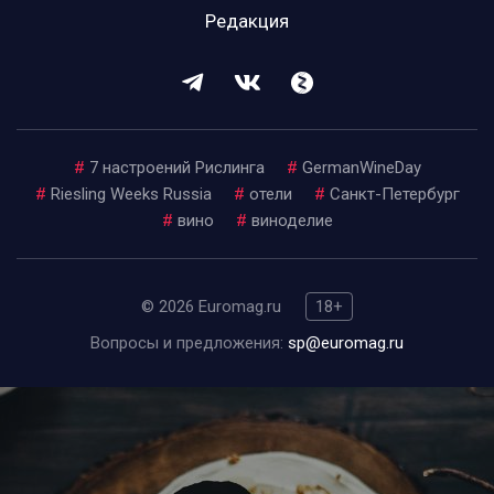
Редакция
#
7 настроений Рислинга
#
GermanWineDay
#
Riesling Weeks Russia
#
отели
#
Санкт-Петербург
#
вино
#
виноделие
© 2026 Euromag.ru
18+
Вопросы и предложения:
sp@euromag.ru