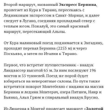
Второй маршрут, названный
Экспресс Бернина
,
пролегает из Кура в Тирано, пересекаясь с
Ледниковым экспрессом в Санкт-Морице, и далее
следует в Лугано, соединяя прохладный север с
теплым югом. Пожалуй, это самый красивый
маршрут, пересекающий Альпы.
От Кура малиновый поезд поднимается к Энгадину,
проходит перевал Бернина (2253 м) и через
Поскьяво, а затем по Италии к Тирано.
Первое, что встретит путешественник – виадук
Ландвассер высотой 65 м. За ним последуют 196
мостов и 55 туннелей. Поезд же порой будет
взбираться на невероятные склоны. По пути также
встретятся поворот Монтебелло с видами на массив
Бернина и ледник Монтерач, озера Питшен, Наир и
Бьянко, Альп Грюм и спиральный виадук Брусио.
Из Люцерна в Монтрё пролегает маршрут «
Золотой