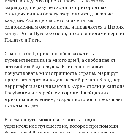
иметь ввиду, что просто проехать по этому
маршруту, не разу не сходя на пригородных
станциях или на берегу озер, сможет далеко не
каждый. Из Люцерна с его знаменитым
одноименным озером поезд направляется в Цюрих,
минуя Рот и Цугское озеро, покоряя видами вершин
Пилатус и Риги.
Сам по себе Цюрих способен захватить
путешественника на много дней, а свободная от
автомобилей деревушка Квинтен позволит
почувствовать многогранность страны. Маршрут
пролегает через винодельческий регион Бюнднер-
Херршафт и заканчивается в Куре – столице кантона
Граубюден и старейшем городе Швейцарии с
древним поселением, возраст которого превышает
пять тысяч лет.
Все маршруты можно выстроить в одно
удивительное путешествие, которое при помощи
Swiss Travel Pass можно сделать еще и довольно