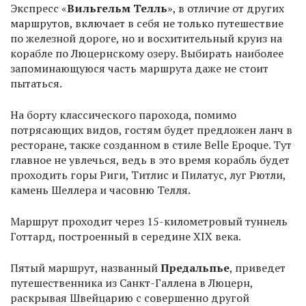
Экспресс «
Вильгельм Телль
», в отличие от других
маршрутов, включает в себя не только путешествие
по железной дороге, но и восхитительный круиз на
корабле по Люцернскому озеру. Выбирать наиболее
запоминающуюся часть маршрута даже не стоит
пытаться.
На борту классического парохода, помимо
потрясающих видов, гостям будет предложен ланч в
ресторане, также созданном в стиле Belle Epoque. Тут
главное не увлечься, ведь в это время корабль будет
проходить горы Риги, Титлис и Пилатус, луг Рютли,
камень Шеллера и часовню Телля.
Маршрут проходит через 15-километровый туннель
Готтард, построенный в середине XIX века.
Пятый маршрут, названный
Предальпье
, приведет
путешественника из Санкт-Галлена в Люцерн,
раскрывая Швейцарию с совершенно другой