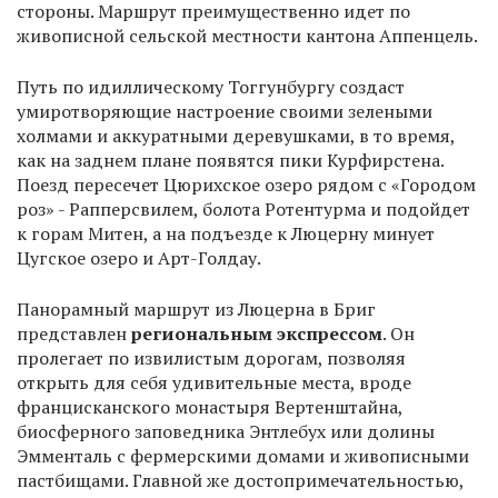
стороны. Маршрут преимущественно идет по
живописной сельской местности кантона Аппенцель.
Путь по идиллическому Тоггунбургу создаст
умиротворяющие настроение своими зелеными
холмами и аккуратными деревушками, в то время,
как на заднем плане появятся пики Курфирстена.
Поезд пересечет Цюрихское озеро рядом с «Городом
роз» - Рапперсвилем, болота Ротентурма и подойдет
к горам Митен, а на подъезде к Люцерну минует
Цугское озеро и Арт-Голдау.
Панорамный маршрут из Люцерна в Бриг
представлен
региональным экспрессом
. Он
пролегает по извилистым дорогам, позволяя
открыть для себя удивительные места, вроде
францисканского монастыря Вертенштайна,
биосферного заповедника Энтлебух или долины
Эмменталь с фермерскими домами и живописными
пастбищами. Главной же достопримечательностью,