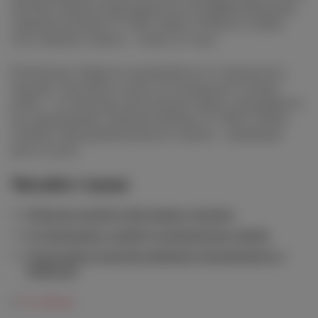
неделю. Полеты выполняются на комфортабельных
самолетах Boeing 737-800, Airbus A320neo и Airbus
A321. Время в полете – около 4,5 часа.
Из Москвы в Иркутск выполняется 27 перелетов в
неделю: три рейса в день по четвергам и четыре
рейса – в остальные дни недели. Рейсы совершаются
на современных самолетах Boeing 737-800 и Airbus
A320neo. Продолжительность полета – примерно
шесть часов.
Читайте также
В Москве пройдет фестиваль джелато
В «Сыроварне» пройдут итальянские ужины
Греческий остров Кеа набирает популярность у
дайверов
#
S7 Airlines