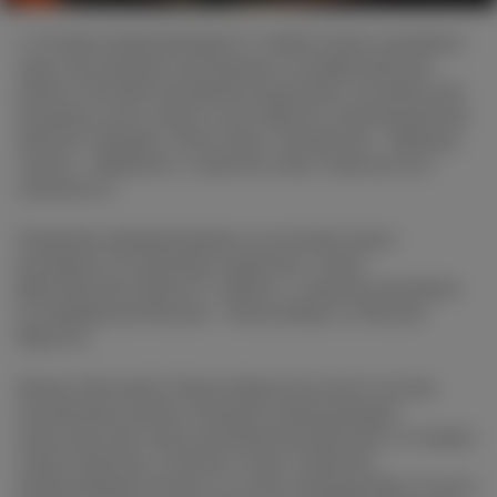
C 18 июля авиакомпания S7 Airlines будет разливать
вино пассажирам экономкласса на флагманских
рейсах. Путешественникам предложат на выбор две
позиции сухого вина от российского производителя
Chateau Tamagne: белое вино «Ркацители – Мюллер-
Тургау – Шардоне» и красное вино «Красностоп –
Анчелотта».
Первыми направлениями, на которых будет
расширен ассортимент напитков, станут
флагманские рейсы S7 Airlines с горячим питанием
по маршрутам Москва – Новосибирск и Москва –
Иркутск.
Между Москвой и Новосибирском летает восемь
ежедневных рейсов. Недавно авиакомпания
запустила еще один дополнительный рейс в столицу:
таким образом, в летнем сезоне самолеты
авиакомпании летают по этому направлению 56 раз в