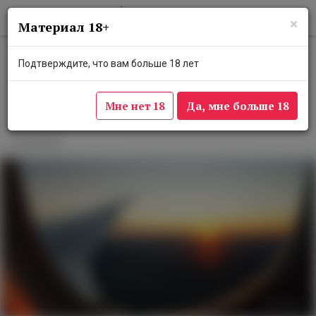
×
Материал 18+
На флагманских рейсах S7
Подтверждите, что вам больше 18 лет
Airlines пассажирам
экономкласса будут предлагать
Мне нет 18
Да, мне больше 18
вино
19 июля 2023
Eva Darron