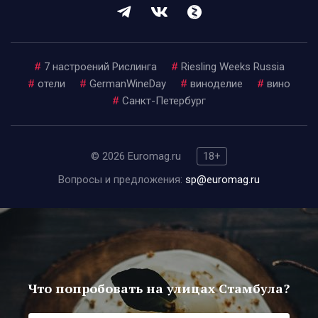
#
7 настроений Рислинга
#
Riesling Weeks Russia
#
отели
#
GermanWineDay
#
виноделие
#
вино
#
Санкт-Петербург
© 2026 Euromag.ru
18+
Вопросы и предложения:
sp@euromag.ru
Что попробовать на улицах Стамбула?