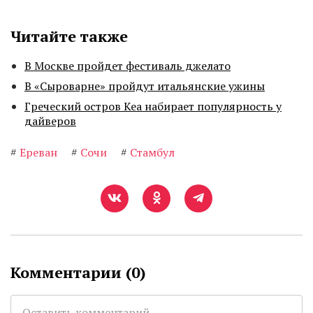
Читайте также
В Москве пройдет фестиваль джелато
В «Сыроварне» пройдут итальянские ужины
Греческий остров Кеа набирает популярность у
дайверов
#
Ереван
#
Сочи
#
Стамбул
Комментарии (
0
)