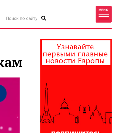
МЕНЮ
кам