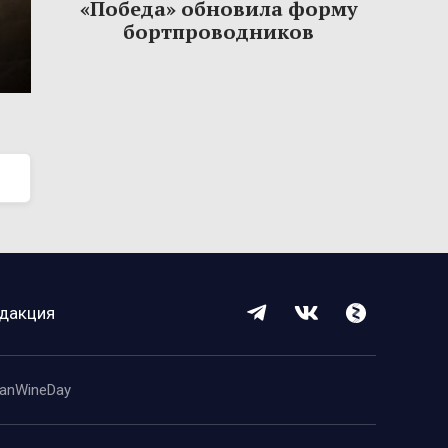
«Победа» обновила форму
бортпроводников
дакция
anWineDay