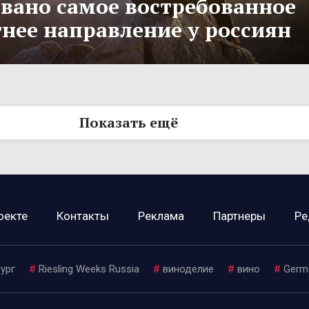
вано самое востребованное
тнее направление у россиян
Показать ещё
оекте
Контакты
Реклама
Партнеры
Ре
ург
#
Riesling Weeks Russia
#
виноделие
#
вино
#
Germ