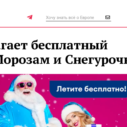
агает бесплатный
Морозам и Снегуроч