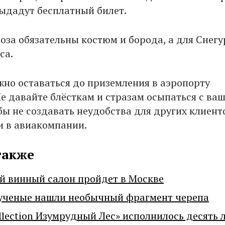
ыдадут бесплатный билет.
оза обязательны костюм и борода, а для Снег
са.
жно оставаться до приземления в аэропорту
Не давайте блёсткам и стразам осыпаться с ва
бы не создавать неудобства для других клиент
 в авиакомпании.
также
й винный салон пройдет в Москве
ученые нашли необычный фрагмент черепа
llection Изумрудный Лес» исполнилось десять 