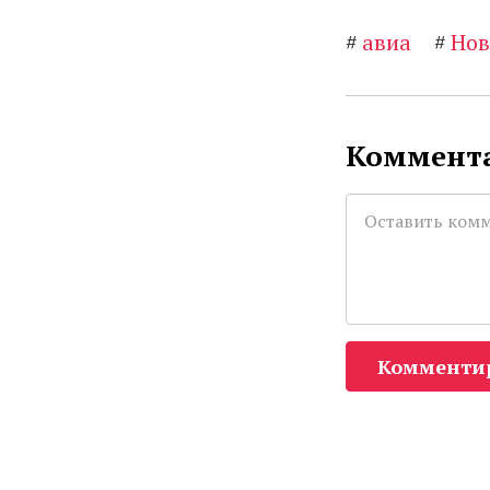
#
авиа
#
Нов
Коммента
Комменти