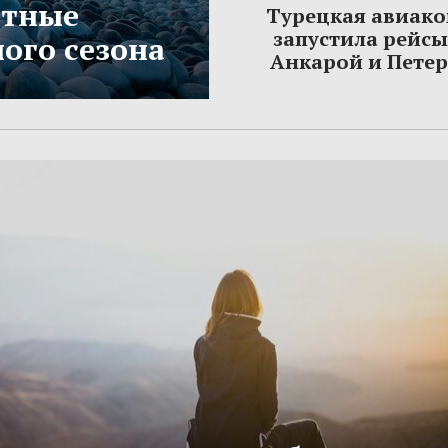
етные
Турецкая авиак
запустила рейс
ого сезона
Анкарой и Пете