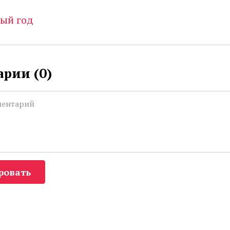
ый год
рии (
0
)
ровать