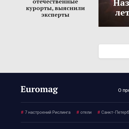
Наз
отечественные
курорты, выяснили
ле
эксперты
О пр
#
7 настроений Рислинга
#
отели
#
Санкт-Петерб