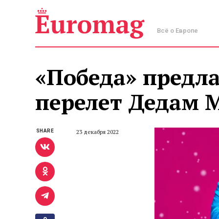
Всё о Европе
«Победа» предл
перелет Дедам 
SHARE
23 декабря 2022