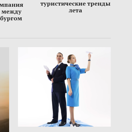
туристические тренды
омпания
лета
ы между
рбургом