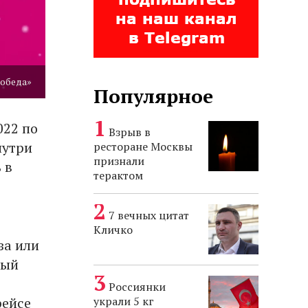
обеда»
Популярное
022 по
Взрыв в
нутри
ресторане Москвы
признали
 в
терактом
7 вечных цитат
Кличко
за или
ный
Россиянки
украли 5 кг
рейсе