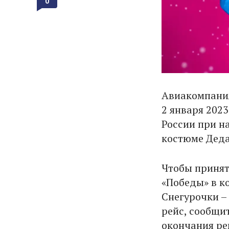
0
Авиакомпания
2 января 202
России при на
костюме Деда
Чтобы принят
«Победы» в к
Снегурочки –
рейс, сообщи
окончания ре