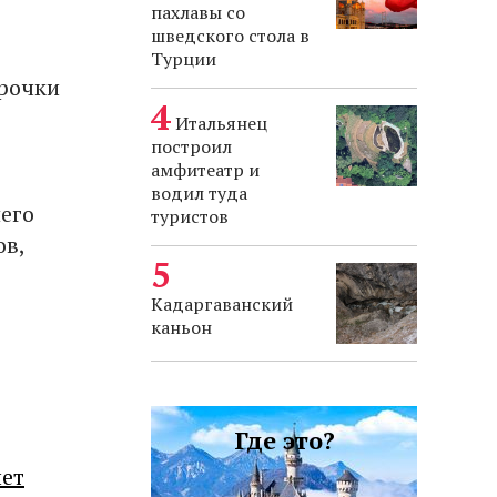
пахлавы со
шведского стола в
Турции
урочки
Итальянец
построил
амфитеатр и
водил туда
шего
туристов
ов,
Кадаргаванский
каньон
Где это?
лет