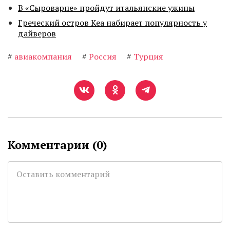
В «Сыроварне» пройдут итальянские ужины
Греческий остров Кеа набирает популярность у
дайверов
#
авиакомпания
#
Россия
#
Турция
Комментарии (
0
)