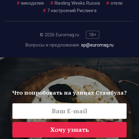
#
виноделие
#
Riesling Weeks Russia
#
отели
#
7 настроений Рислинга
© 2026 Euromag.ru
18+
Вопросы и предложения:
sp@euromag.ru
Что попробовать на улицах Стамбула?
Хочу узнать