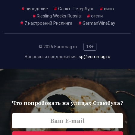
#
виноделие
#
Санкт-Петербург
#
вино
#
Riesling Weeks Russia
#
отели
#
7 настроений Рислинга
#
GermanWineDay
© 2026 Euromag.ru
18+
Вопросы и предложения:
sp@euromag.ru
Что попробовать на улицах Стамбула?