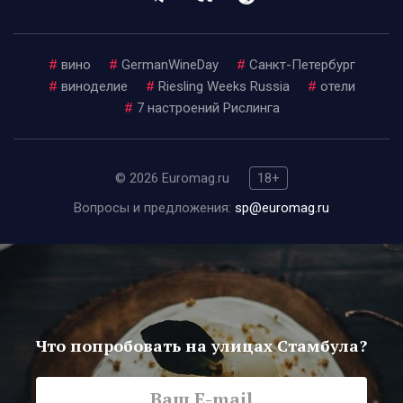
#
вино
#
GermanWineDay
#
Санкт-Петербург
#
виноделие
#
Riesling Weeks Russia
#
отели
#
7 настроений Рислинга
© 2026 Euromag.ru
18+
Вопросы и предложения:
sp@euromag.ru
Что попробовать на улицах Стамбула?