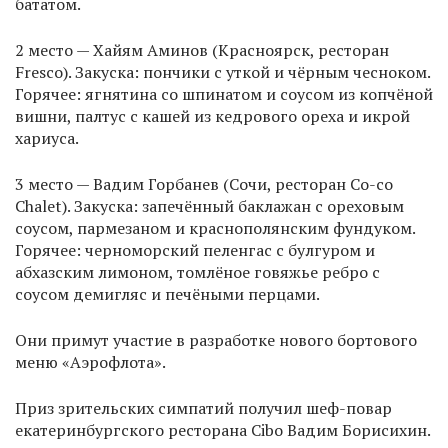
бататом.
2 место — Хайям Аминов (Красноярск, ресторан
Fresco). Закуска: пончики с уткой и чёрным чесноком.
Горячее: ягнятина со шпинатом и соусом из копчёной
вишни, палтус с кашей из кедрового ореха и икрой
хариуса.
3 место — Вадим Горбанев (Сочи, ресторан Co-co
Chalet). Закуска: запечённый баклажан с ореховым
соусом, пармезаном и краснополянским фундуком.
Горячее: черноморский пеленгас с булгуром и
абхазским лимоном, томлёное говяжье ребро с
соусом демигляс и печёными перцами.
Они примут участие в разработке нового бортового
меню «Аэрофлота».
Приз зрительских симпатий получил шеф-повар
екатеринбургского ресторана Cibo Вадим Борисихин.