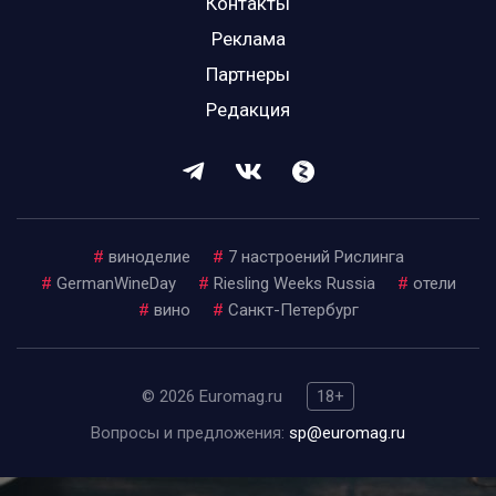
Контакты
Реклама
Партнеры
Редакция
#
виноделие
#
7 настроений Рислинга
#
GermanWineDay
#
Riesling Weeks Russia
#
отели
#
вино
#
Санкт-Петербург
© 2026 Euromag.ru
18+
Вопросы и предложения:
sp@euromag.ru