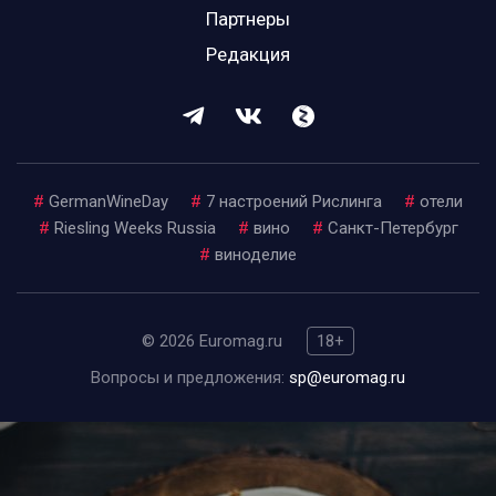
Партнеры
Редакция
#
GermanWineDay
#
7 настроений Рислинга
#
отели
#
Riesling Weeks Russia
#
вино
#
Санкт-Петербург
#
виноделие
© 2026 Euromag.ru
18+
Вопросы и предложения:
sp@euromag.ru