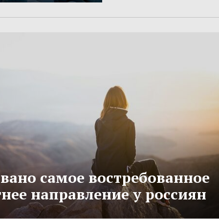
вано самое востребованное
тнее направление у россиян