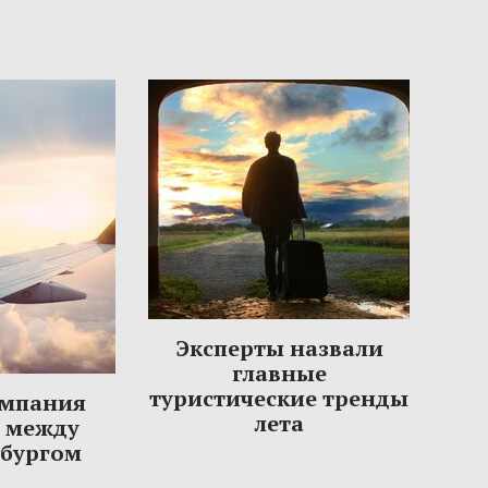
Эксперты назвали
главные
туристические тренды
омпания
лета
ы между
рбургом