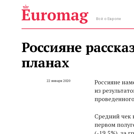
Всё о Европе
Россияне рассказ
планах
Россияне нам
22 января 2020
из результато
проведенного 
Средний чек 
первом полуго
(-19,5%), за г