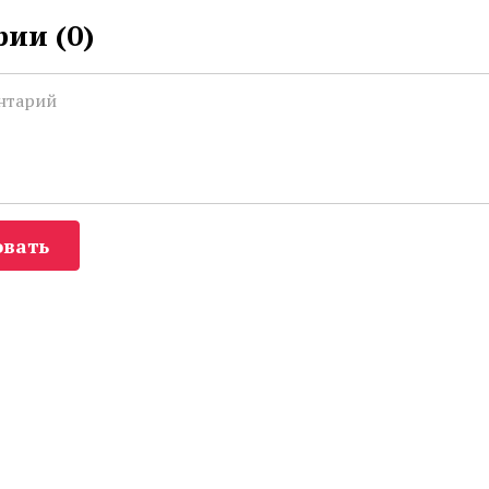
ии (
0
)
вать