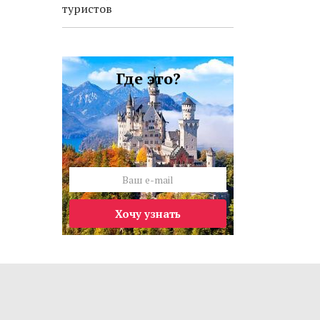
туристов
Где это?
Хочу узнать