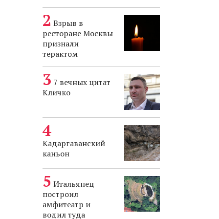
Взрыв в
ресторане Москвы
признали
терактом
7 вечных цитат
Кличко
Кадаргаванский
каньон
Итальянец
построил
амфитеатр и
водил туда