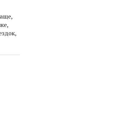
аще,
же,
ездок,