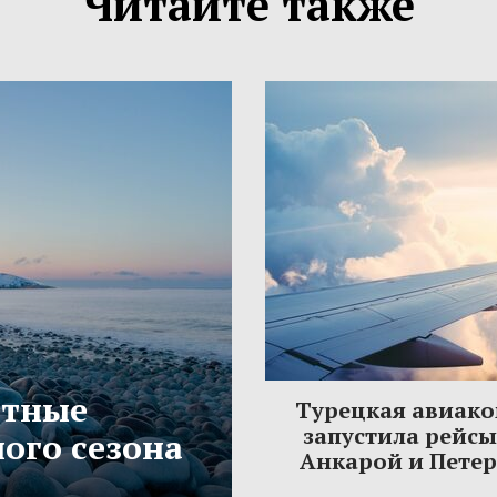
Читайте также
етные
Турецкая авиак
запустила рейс
ого сезона
Анкарой и Пете