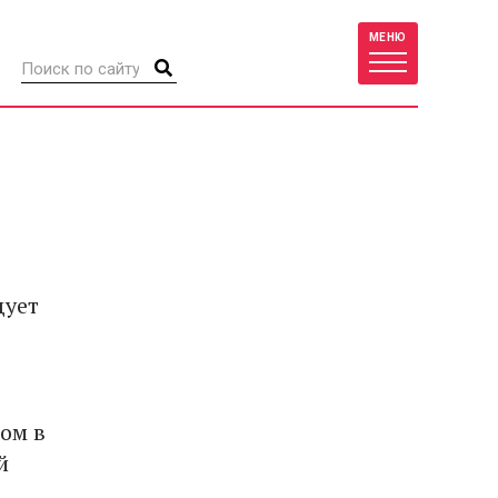
МЕНЮ
дует
ом в
й