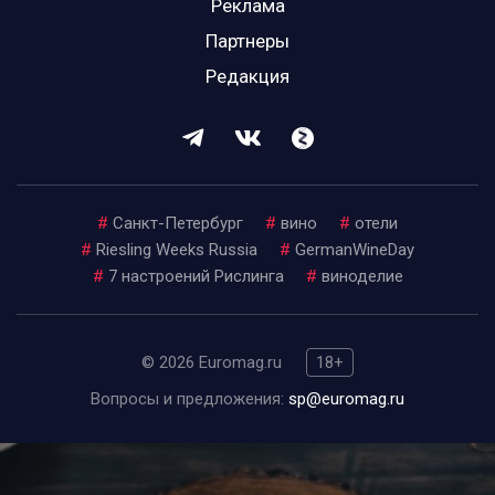
Реклама
Партнеры
Редакция
#
Санкт-Петербург
#
вино
#
отели
#
Riesling Weeks Russia
#
GermanWineDay
#
7 настроений Рислинга
#
виноделие
© 2026 Euromag.ru
18+
Вопросы и предложения:
sp@euromag.ru