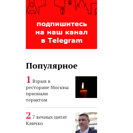
Популярное
Взрыв в
ресторане Москвы
признали
терактом
7 вечных цитат
Кличко