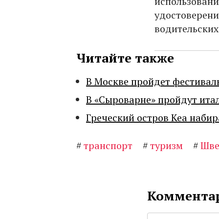
использовани
удостоверени
водительских
Читайте также
В Москве пройдет фестивал
В «Сыроварне» пройдут ита
Греческий остров Кеа набир
#
транспорт
#
туризм
#
Шве
Комментар