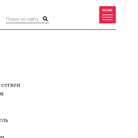
МЕНЮ
 сегвеи
ым
ель
им