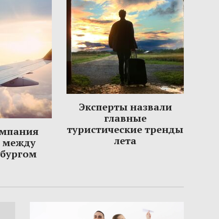
Эксперты назвали
главные
туристические тренды
омпания
лета
ы между
рбургом