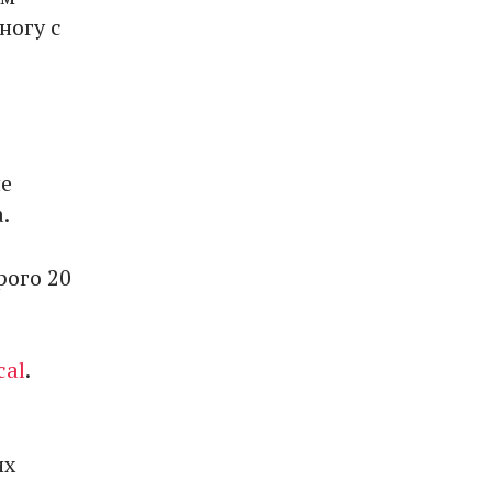
ногу с
не
.
рого 20
cal
.
их