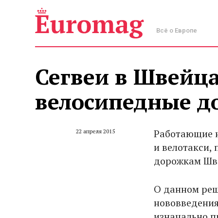
Всё о Европе
Сегвеи в Швейца
велосипедные д
Работающие н
22 апреля 2015
и велотакси,
дорожкам Шве
О данном реш
нововведения
изначально п