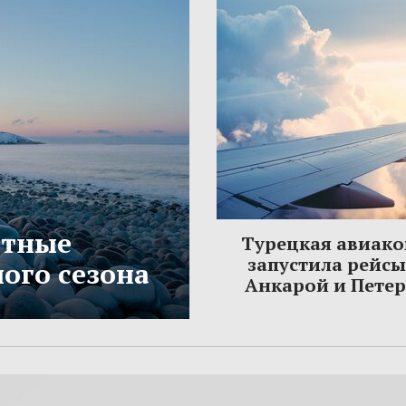
етные
Турецкая авиак
запустила рейс
ого сезона
Анкарой и Пете