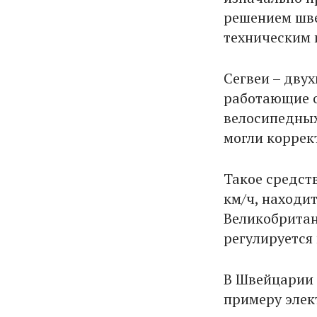
решением шве
техническим 
Сегвеи – дву
работающие о
велосипедных
могли коррек
Такое средст
км/ч, находит
Великобритан
регулируется
В Швейцарии 
примеру элек