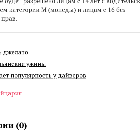
е будет разрешено лицам с 14 лет с водительс
ем категории М (мопеды) и лицам с 16 без
 прав.
ь джелато
льянские ужины
ает популярность у дайверов
йцария
ии (
0
)