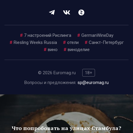
#
7 настроений Рислинга
#
GermanWineDay
#
Riesling Weeks Russia
#
отели
#
Санкт-Петербург
#
вино
#
виноделие
© 2026 Euromag.ru
18+
Вопросы и предложения:
sp@euromag.ru
Что попробовать на улицах Стамбула?