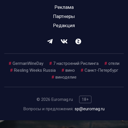
Реклама
Партнеры
Редакция
#
GermanWineDay
#
7 настроений Рислинга
#
отели
#
Riesling Weeks Russia
#
вино
#
Санкт-Петербург
#
виноделие
© 2026 Euromag.ru
18+
Вопросы и предложения:
sp@euromag.ru