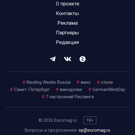
О проекте
Контакты
Реклама
Партнеры
Редакция
#
Riesling Weeks Russia
#
вино
#
отели
#
Санкт-Петербург
#
виноделие
#
GermanWineDay
#
7 настроений Рислинга
© 2026 Euromag.ru
18+
Вопросы и предложения:
sp@euromag.ru