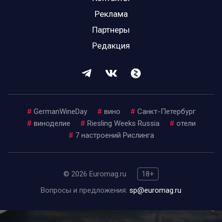
Реклама
Партнеры
Редакция
#
GermanWineDay
#
вино
#
Санкт-Петербург
#
виноделие
#
Riesling Weeks Russia
#
отели
#
7 настроений Рислинга
© 2026 Euromag.ru
18+
Вопросы и предложения:
sp@euromag.ru