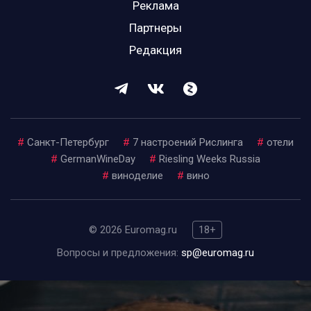
Реклама
Партнеры
Редакция
#
Санкт-Петербург
#
7 настроений Рислинга
#
отели
#
GermanWineDay
#
Riesling Weeks Russia
#
виноделие
#
вино
© 2026 Euromag.ru
18+
Вопросы и предложения:
sp@euromag.ru