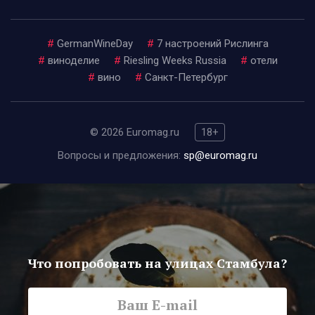
#
GermanWineDay
#
7 настроений Рислинга
#
виноделие
#
Riesling Weeks Russia
#
отели
#
вино
#
Санкт-Петербург
© 2026 Euromag.ru
18+
Вопросы и предложения:
sp@euromag.ru
Что попробовать на улицах Стамбула?