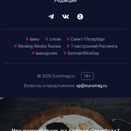
Редакция
#
вино
#
отели
#
Санкт-Петербург
#
Riesling Weeks Russia
#
7 настроений Рислинга
#
виноделие
#
GermanWineDay
© 2026 Euromag.ru
18+
Вопросы и предложения:
sp@euromag.ru
Что попробовать на улицах Стамбула?