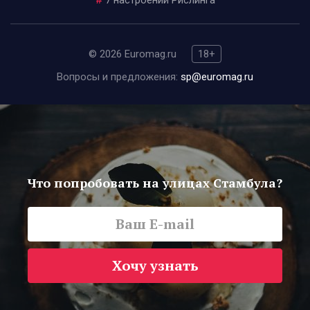
#
7 настроений Рислинга
© 2026 Euromag.ru
18+
Вопросы и предложения:
sp@euromag.ru
Что попробовать на улицах Стамбула?
Хочу узнать