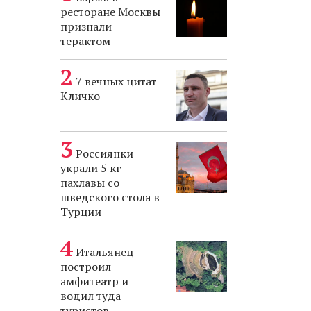
ресторане Москвы
признали
терактом
7 вечных цитат
Кличко
Россиянки
украли 5 кг
пахлавы со
шведского стола в
Турции
Итальянец
построил
амфитеатр и
водил туда
туристов