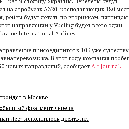
ь Прат и столицу Украины. Перелеты будут
ся на аэробусах А320, располагающих 180 мес
я, рейсы будут летать по вторникам, пятницам
этот направлении у Vueling будет всего один
raine International Airlines.
аправление присоединится к 103 уже сущест
 авиаперевозчика. В этот году компания пооб
50 новых направлений, сообщает
Air Journal.
пройдет в Москве
еобычный фрагмент черепа
ный Лес» исполнилось десять лет