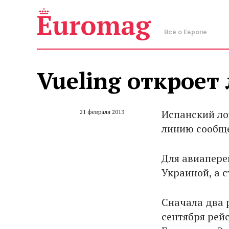
Всё о Европе
Vueling откроет
Испанский лоу
21 февраля 2013
линию сообще
Для авиапере
Украиной, а 
Сначала два р
сентября рей