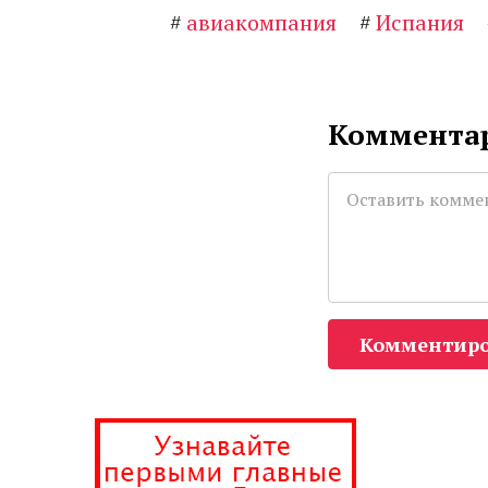
#
авиакомпания
#
Испания
Комментар
Комментиро