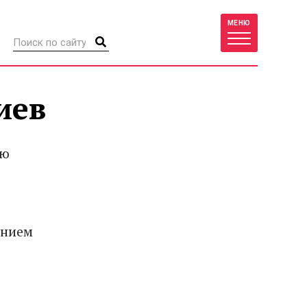
МЕНЮ
иев
ую
ением