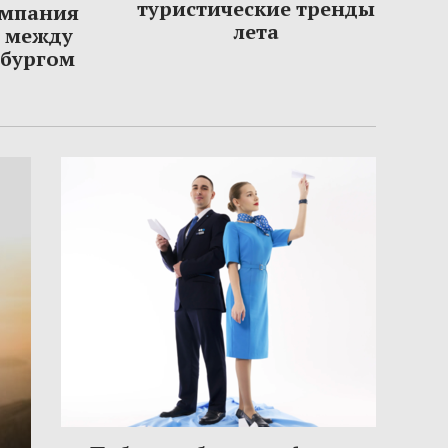
туристические тренды
омпания
лета
ы между
рбургом