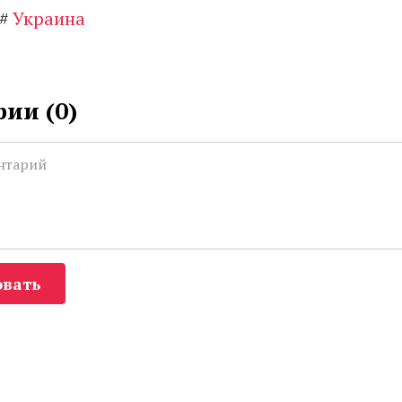
#
Украина
ии (
0
)
вать