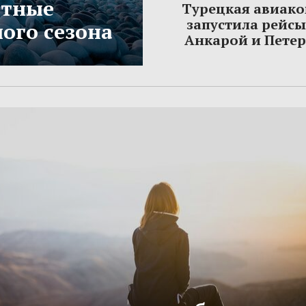
етные
Турецкая авиак
запустила рейс
ого сезона
Анкарой и Пете