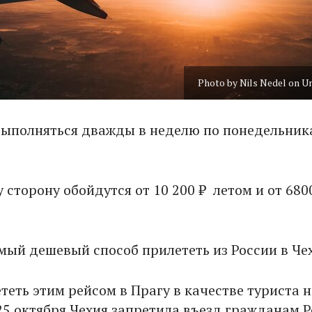
Photo by Nils Nedel on U
выполняться дважды в неделю по понедельник
 сторону обойдутся от 10 200 ₽ летом и от 680
амый дешевый способ прилететь из России в Че
теть этим рейсом в Прагу в качестве туриста н
 25 октября Чехия запретила въезд гражданам 