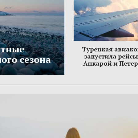
етные
Турецкая авиак
запустила рейс
ого сезона
Анкарой и Пете