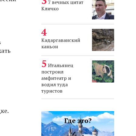
7 вечных цитат
Кличко
Кадаргаванский
в
каньон
хать
Итальянец
построил
амфитеатр и
водил туда
туристов
ке.
Где это?