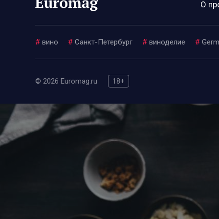
О пр
#
вино
#
Санкт-Петербург
#
виноделие
#
Germ
© 2026 Euromag.ru
18+