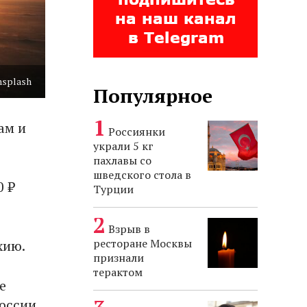
nsplash
Популярное
ам и
Россиянки
украли 5 кг
пахлавы со
шведского стола в
0 ₽
Турции
Взрыв в
ресторане Москвы
хию.
признали
терактом
е
России