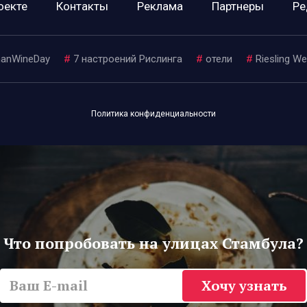
оекте
Контакты
Реклама
Партнеры
Ре
anWineDay
#
7 настроений Рислинга
#
отели
#
Riesling W
Политика конфиденциальности
Что попробовать на улицах Стамбула?
Хочу узнать