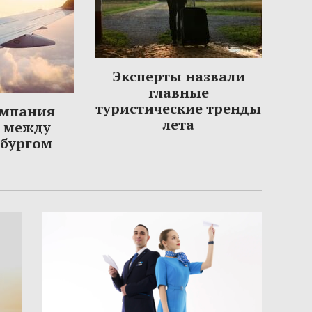
Эксперты назвали
главные
туристические тренды
омпания
лета
ы между
рбургом