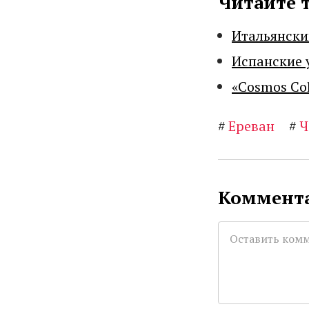
Читайте 
Итальянски
Испанские 
«Cosmos Co
#
Ереван
#
Ч
Коммента