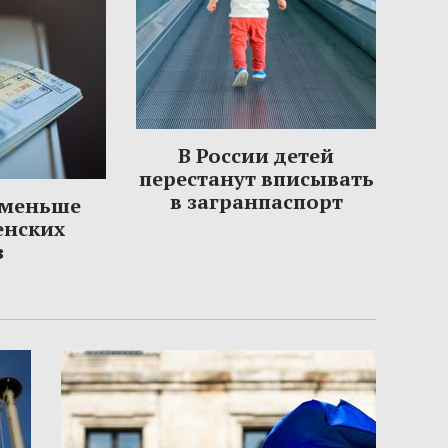
В России детей
перестанут вписывать
в загранпаспорт
 меньше
енских
з