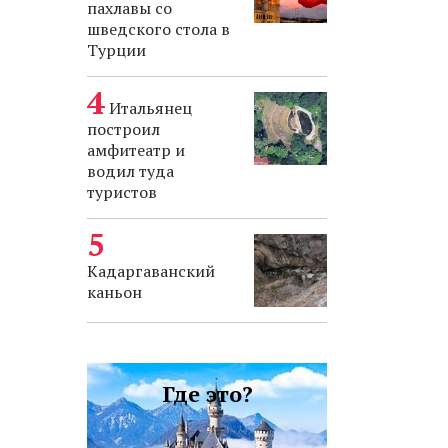
пахлавы со
шведского стола в
Турции
Итальянец
построил
амфитеатр и
водил туда
туристов
Кадаргаванский
каньон
Где это?