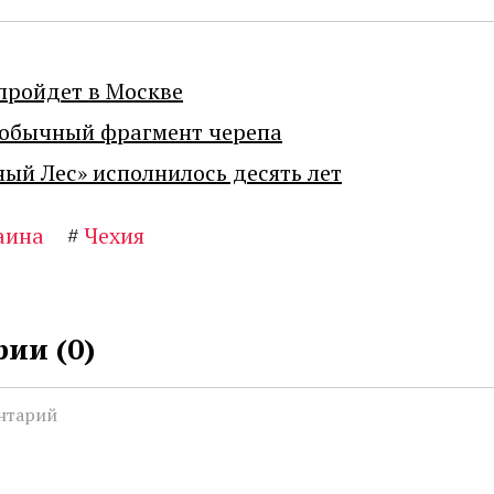
пройдет в Москве
еобычный фрагмент черепа
ный Лес» исполнилось десять лет
аина
#
Чехия
ии (
0
)