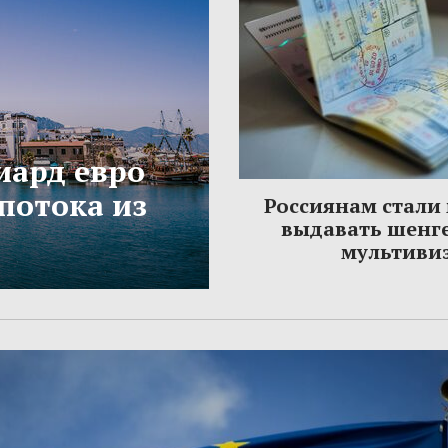
иард евро
потока из
Россиянам стали
выдавать шенг
мультиви