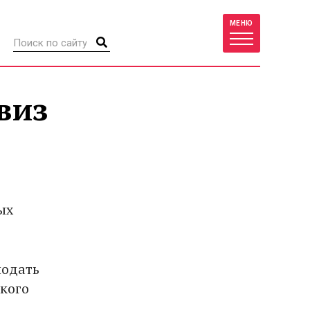
МЕНЮ
виз
ых
подать
ского