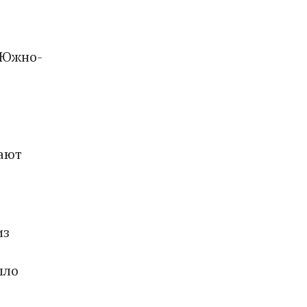
 Южно-
жают
из
ыло