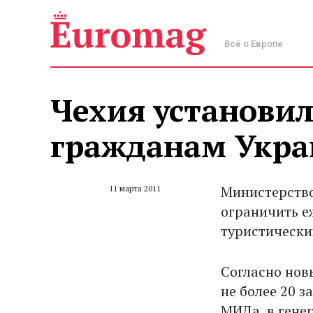
Всё о Европе
Чехия установил
гражданам Укр
Министерство
11 марта 2011
ограничить е
туристических
Согласно нов
не более 20 
МИДа, в гене